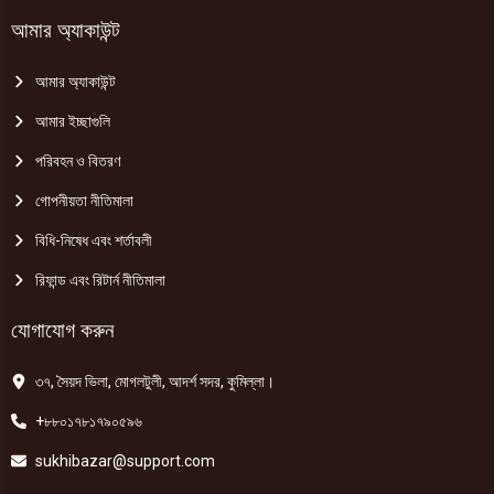
আমার অ্যাকাউন্ট
আমার অ্যাকাউন্ট
আমার ইচ্ছাগুলি
পরিবহন ও বিতরণ
গোপনীয়তা নীতিমালা
বিধি-নিষেধ এবং শর্তাবলী
রিফান্ড এবং রিটার্ন নীতিমালা
যোগাযোগ করুন
৩৭, সৈয়দ ভিলা, মোগলটুলী, আদর্শ সদর, কুমিল্লা।
+৮৮০১৭৮১৭৯০৫৯৬
sukhibazar@support.com