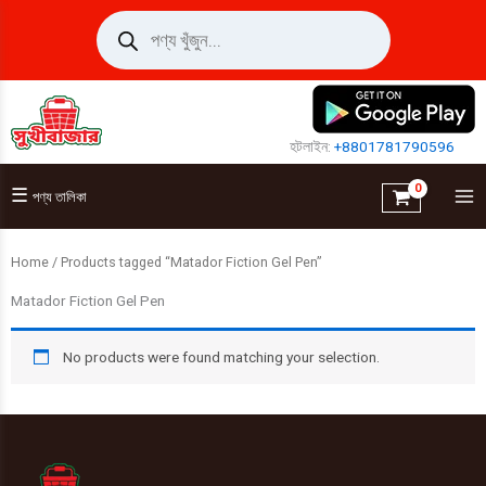
Skip
Products
search
to
content
হটলাইন:
+8801781790596
☰
পণ্য তালিকা
Home
/ Products tagged “Matador Fiction Gel Pen”
Matador Fiction Gel Pen
No products were found matching your selection.