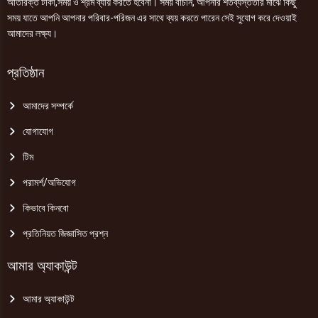
অতিরিক্ত টাকা,সময় ও শ্রম ব্যায় করতে হবেনা। সময় বাঁচান, আপনার শতব্যস্ততার মাঝে কিছু
সময় যাতে আপনি আপনার পরিবার-পরিজন এর সাথে ব্যয় করতে পারেন সেই সুযোগ করে দেওয়াই
আমাদের লক্ষ্য।
প্রতিষ্ঠান
আমাদের সম্পর্কে
যোগাযোগ
টিম
পরামর্শ/অভিযোগ
কিভাবে কিনবো
প্রতিনিয়ত জিজ্ঞাসিত প্রশ্ন
আমার অ্যাকাউন্ট
আমার অ্যাকাউন্ট