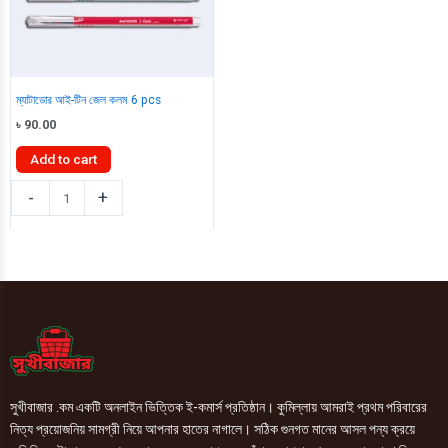
ম্যাটাডোর আই-টিন জেল কলম 6 pcs
৳
90.00
Add to cart
ম্যাটাডোর
-
+
আই-
টিন
জেল
কলম
6
pcs
quantity
সুখীবাজার .কম একটি অনলাইন ভিত্তিক ই-কমার্স প্রতিষ্ঠান। কুমিল্লায় আমরাই প্রথম পরিবারের
নিত্য প্রয়োজনিয় সামগ্রী নিয়ে আপনার হাতের নাগালে। সঠিক গুনগত মানের আসল পন্য ক্রয়ে