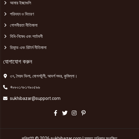
আমার ইচ্ছাগুলি
পরিবহন ও বিতরণ
গোপনীয়তা নীতিমালা
বিধি-নিষেধ এবং শর্তাবলী
রিফান্ড এবং রিটার্ন নীতিমালা
যোগাযোগ করুন
৩৭, সৈয়দ ভিলা, মোগলটুলী, আদর্শ সদর, কুমিল্লা।
+৮৮০১৭৮১৭৯০৫৯৬
sukhibazar@support.com
কপিরাইট © 2026 sukhibazar.com | সমস্ত অধিকার সংরক্ষিত