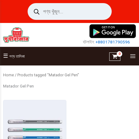
Skip
Products
search
to
content
হটলাইন:
+8801781790596
☰
পণ্য তালিকা
Home
/ Products tagged “Matador Gel Pen”
Matador Gel Pen