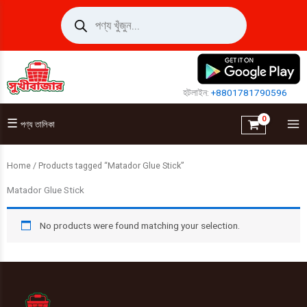
Skip
Products
search
to
content
হটলাইন:
+8801781790596
☰
পণ্য তালিকা
Home
/ Products tagged “Matador Glue Stick”
Matador Glue Stick
No products were found matching your selection.