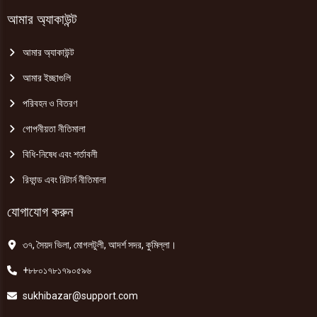
আমার অ্যাকাউন্ট
আমার অ্যাকাউন্ট
আমার ইচ্ছাগুলি
পরিবহন ও বিতরণ
গোপনীয়তা নীতিমালা
বিধি-নিষেধ এবং শর্তাবলী
রিফান্ড এবং রিটার্ন নীতিমালা
যোগাযোগ করুন
৩৭, সৈয়দ ভিলা, মোগলটুলী, আদর্শ সদর, কুমিল্লা।
+৮৮০১৭৮১৭৯০৫৯৬
sukhibazar@support.com