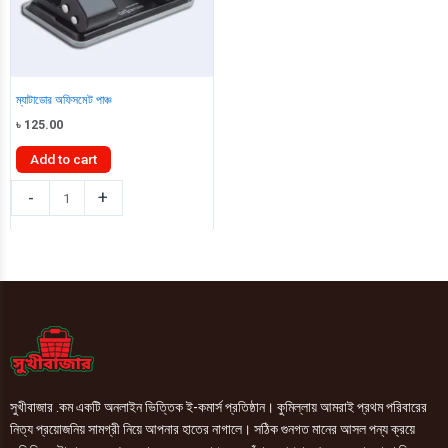
ম্যাটাডোর অফিসমেট পাঞ্চ
৳
125.00
Add to cart
ম্যাটাডোর
-
+
অফিসমেট
পাঞ্চ
quantity
সুখীবাজার .কম একটি অনলাইন ভিত্তিক ই-কমার্স প্রতিষ্ঠান। কুমিল্লায় আমরাই প্রথম পরিবারের
নিত্য প্রয়োজনিয় সামগ্রী নিয়ে আপনার হাতের নাগালে। সঠিক গুনগত মানের আসল পন্য ক্রয়ে