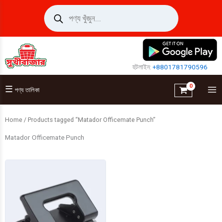
Skip
Products
search
to
content
হটলাইন:
+8801781790596
☰
পণ্য তালিকা
Home
/ Products tagged “Matador Officemate Punch”
Matador Officemate Punch