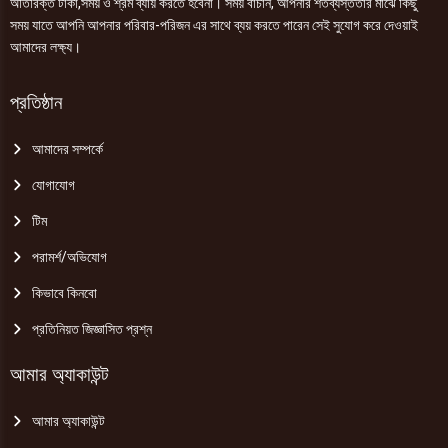
অতিরিক্ত টাকা,সময় ও শ্রম ব্যায় করতে হবেনা। সময় বাঁচান, আপনার শতব্যস্ততার মাঝে কিছু
সময় যাতে আপনি আপনার পরিবার-পরিজন এর সাথে ব্যয় করতে পারেন সেই সুযোগ করে দেওয়াই
আমাদের লক্ষ্য।
প্রতিষ্ঠান
আমাদের সম্পর্কে
যোগাযোগ
টিম
পরামর্শ/অভিযোগ
কিভাবে কিনবো
প্রতিনিয়ত জিজ্ঞাসিত প্রশ্ন
আমার অ্যাকাউন্ট
আমার অ্যাকাউন্ট