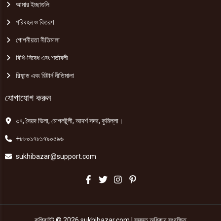
আমার ইচ্ছাগুলি
পরিবহন ও বিতরণ
গোপনীয়তা নীতিমালা
বিধি-নিষেধ এবং শর্তাবলী
রিফান্ড এবং রিটার্ন নীতিমালা
যোগাযোগ করুন
৩৭, সৈয়দ ভিলা, মোগলটুলী, আদর্শ সদর, কুমিল্লা।
+৮৮০১৭৮১৭৯০৫৯৬
sukhibazar@support.com
কপিরাইট © 2026 sukhibazar.com | সমস্ত অধিকার সংরক্ষিত