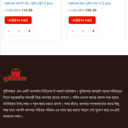
ম্যাটাডোর আই-টিন রিও পেন্সিল 2B12 pcs
ম্যাটাডোর নিয়ন পেন্সিল ডার্ক +12 pcs
Original
Current
Original
Current
৳
145.00
৳
110.00
৳
125.00
৳
105.00
price
price
price
price
was:
is:
was:
is:
Add to cart
Add to cart
৳ 145.00.
৳ 110.00.
৳ 125.00.
৳ 105.00.
ম্যাটাডোর
ম্যাটাডোর
-
+
-
+
আই-
নিয়ন
টিন
পেন্সিল
রিও
ডার্ক
পেন্সিল
+12
2B12
pcs
pcs
quantity
quantity
সুখীবাজার .কম একটি অনলাইন ভিত্তিক ই-কমার্স প্রতিষ্ঠান। কুমিল্লায় আমরাই প্রথম পরিবারের
নিত্য প্রয়োজনিয় সামগ্রী নিয়ে আপনার হাতের নাগালে। সঠিক গুনগত মানের আসল পন্য ক্রয়ে
অতিরিক্ত টাকা,সময় ও শ্রম ব্যায় করতে হবেনা। সময় বাঁচান, আপনার শতব্যস্ততার মাঝে কিছু
সময় যাতে আপনি আপনার পরিবার-পরিজন এর সাথে ব্যয় করতে পারেন সেই সুযোগ করে দেওয়াই
আমাদের লক্ষ্য।