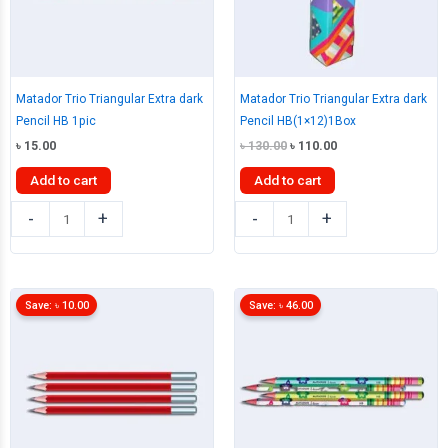
Matador Trio Triangular Extra dark
Matador Trio Triangular Extra dark
Pencil HB 1pic
Pencil HB(1×12)1Box
Original
Current
৳
15.00
৳
130.00
৳
110.00
price
price
was:
is:
Add to cart
Add to cart
৳ 130.00.
৳ 110.00.
Matador
Matador
-
+
-
+
Trio
Trio
Triangular
Triangular
Extra
Extra
dark
dark
Save:
৳
10.00
Save:
৳
46.00
Pencil
Pencil
HB
HB(1x12)1Box
1pic
quantity
quantity