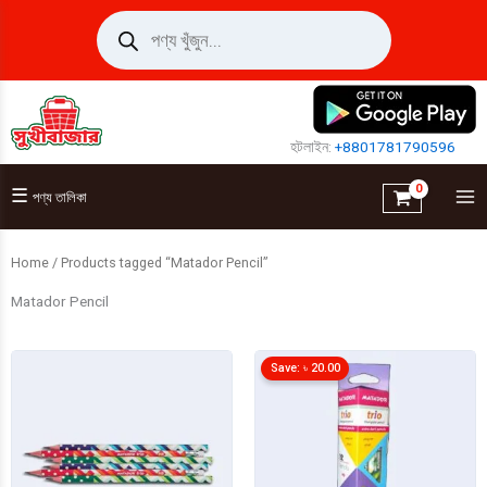
Skip
Products
search
to
content
হটলাইন:
+8801781790596
☰
পণ্য তালিকা
Home
/ Products tagged “Matador Pencil”
Matador Pencil
Save:
৳
20.00