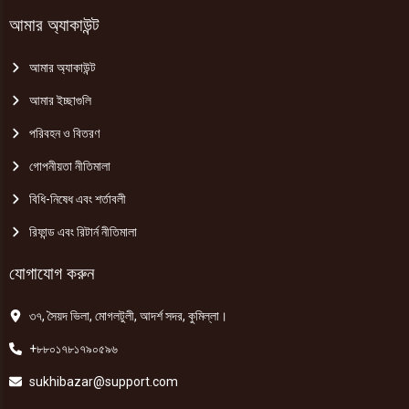
আমার অ্যাকাউন্ট
আমার অ্যাকাউন্ট
আমার ইচ্ছাগুলি
পরিবহন ও বিতরণ
গোপনীয়তা নীতিমালা
বিধি-নিষেধ এবং শর্তাবলী
রিফান্ড এবং রিটার্ন নীতিমালা
যোগাযোগ করুন
৩৭, সৈয়দ ভিলা, মোগলটুলী, আদর্শ সদর, কুমিল্লা।
+৮৮০১৭৮১৭৯০৫৯৬
sukhibazar@support.com