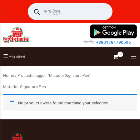
Skip
Products
search
to
content
হটলাইন:
+8801781790596
☰
পণ্য তালিকা
Home
/ Products tagged “Matador Signature Pen”
Matador Signature Pen
No products were found matching your selection.