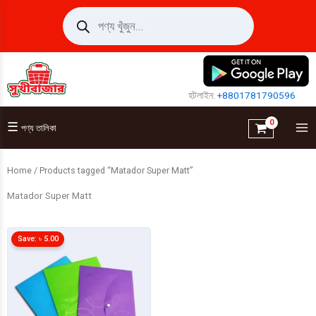
Skip
Products
search
to
content
হটলাইন:
+8801781790596
☰
পণ্য তালিকা
Home
/ Products tagged “Matador Super Matt”
Matador Super Matt
Save:
৳
5.00