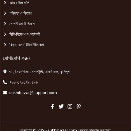
আমার ইচ্ছাগুলি
পরিবহন ও বিতরণ
গোপনীয়তা নীতিমালা
বিধি-নিষেধ এবং শর্তাবলী
রিফান্ড এবং রিটার্ন নীতিমালা
যোগাযোগ করুন
৩৭, সৈয়দ ভিলা, মোগলটুলী, আদর্শ সদর, কুমিল্লা।
+৮৮০১৭৮১৭৯০৫৯৬
sukhibazar@support.com
কপিরাইট © 2026 sukhibazar.com | সমস্ত অধিকার সংরক্ষিত