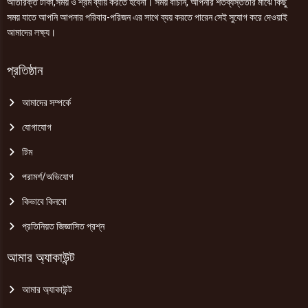
অতিরিক্ত টাকা,সময় ও শ্রম ব্যায় করতে হবেনা। সময় বাঁচান, আপনার শতব্যস্ততার মাঝে কিছু
সময় যাতে আপনি আপনার পরিবার-পরিজন এর সাথে ব্যয় করতে পারেন সেই সুযোগ করে দেওয়াই
আমাদের লক্ষ্য।
প্রতিষ্ঠান
আমাদের সম্পর্কে
যোগাযোগ
টিম
পরামর্শ/অভিযোগ
কিভাবে কিনবো
প্রতিনিয়ত জিজ্ঞাসিত প্রশ্ন
আমার অ্যাকাউন্ট
আমার অ্যাকাউন্ট