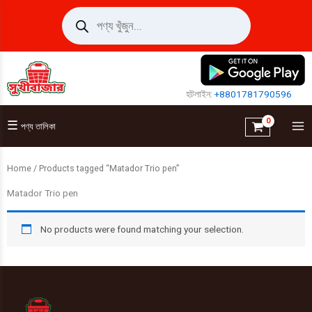
Skip
Products
search
to
content
হটলাইন:
+8801781790596
☰
পণ্য তালিকা
Home
/ Products tagged “Matador Trio pen”
Matador Trio pen
No products were found matching your selection.