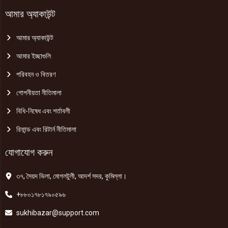
আমার অ্যাকাউন্ট
আমার অ্যাকাউন্ট
আমার ইচ্ছাগুলি
পরিবহন ও বিতরণ
গোপনীয়তা নীতিমালা
বিধি-নিষেধ এবং শর্তাবলী
রিফান্ড এবং রিটার্ন নীতিমালা
যোগাযোগ করুন
৩৭, সৈয়দ ভিলা, মোগলটুলী, আদর্শ সদর, কুমিল্লা।
+৮৮০১৭৮১৭৯০৫৯৬
sukhibazar@support.com