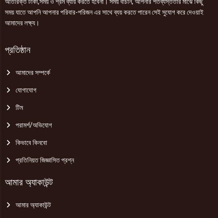
অতিরিক্ত টাকা,সময় ও শ্রম ব্যায় করতে হবেনা। সময় বাঁচান, আপনার শতব্যস্ততার মাঝে কিছু
সময় যাতে আপনি আপনার পরিবার-পরিজন এর সাথে ব্যয় করতে পারেন সেই সুযোগ করে দেওয়াই
আমাদের লক্ষ্য।
প্রতিষ্ঠান
আমাদের সম্পর্কে
যোগাযোগ
টিম
পরামর্শ/অভিযোগ
কিভাবে কিনবো
প্রতিনিয়ত জিজ্ঞাসিত প্রশ্ন
আমার অ্যাকাউন্ট
আমার অ্যাকাউন্ট