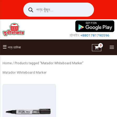
Skip
Products
search
to
content
হটলাইন:
+8801781790596
☰
পণ্য তালিকা
Home
/ Products tagged “Matador Whiteboard Marker”
Matador Whiteboard Marker