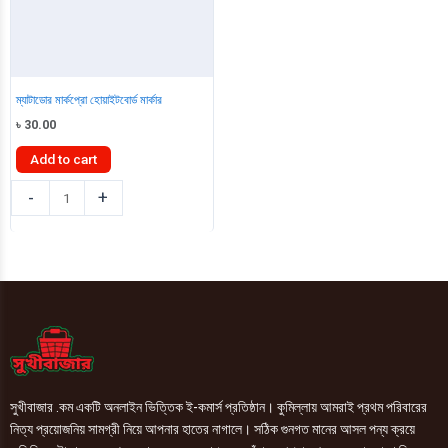
ম্যাটাডোর মার্কপ্রো হোয়াইটবোর্ড মার্কার
৳
30.00
Add to cart
ম্যাটাডোর
-
+
মার্কপ্রো
হোয়াইটবোর্ড
মার্কার
quantity
সুখীবাজার .কম একটি অনলাইন ভিত্তিক ই-কমার্স প্রতিষ্ঠান। কুমিল্লায় আমরাই প্রথম পরিবারের
নিত্য প্রয়োজনিয় সামগ্রী নিয়ে আপনার হাতের নাগালে। সঠিক গুনগত মানের আসল পন্য ক্রয়ে