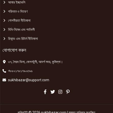
আমার ইচ্ছাগুলি
পরিবহন ও বিতরণ
গোপনীয়তা নীতিমালা
বিধি-নিষেধ এবং শর্তাবলী
রিফান্ড এবং রিটার্ন নীতিমালা
যোগাযোগ করুন
৩৭, সৈয়দ ভিলা, মোগলটুলী, আদর্শ সদর, কুমিল্লা।
+৮৮০১৭৮১৭৯০৫৯৬
sukhibazar@support.com
কপিরাইট © 2026 sukhibazar.com | সমস্ত অধিকার সংরক্ষিত