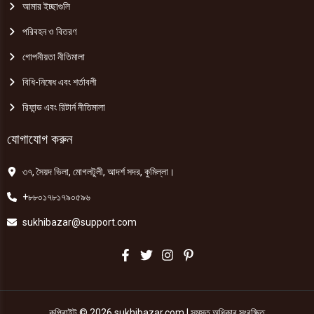
আমার ইচ্ছাগুলি
পরিবহন ও বিতরণ
গোপনীয়তা নীতিমালা
বিধি-নিষেধ এবং শর্তাবলী
রিফান্ড এবং রিটার্ন নীতিমালা
যোগাযোগ করুন
৩৭, সৈয়দ ভিলা, মোগলটুলী, আদর্শ সদর, কুমিল্লা।
+৮৮০১৭৮১৭৯০৫৯৬
sukhibazar@support.com
কপিরাইট © 2026 sukhibazar.com | সমস্ত অধিকার সংরক্ষিত