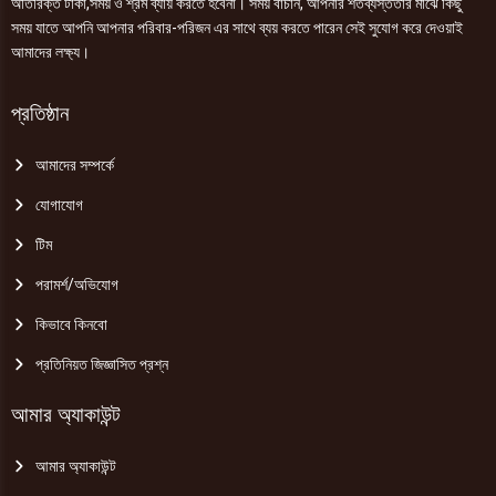
অতিরিক্ত টাকা,সময় ও শ্রম ব্যায় করতে হবেনা। সময় বাঁচান, আপনার শতব্যস্ততার মাঝে কিছু
সময় যাতে আপনি আপনার পরিবার-পরিজন এর সাথে ব্যয় করতে পারেন সেই সুযোগ করে দেওয়াই
আমাদের লক্ষ্য।
প্রতিষ্ঠান
আমাদের সম্পর্কে
যোগাযোগ
টিম
পরামর্শ/অভিযোগ
কিভাবে কিনবো
প্রতিনিয়ত জিজ্ঞাসিত প্রশ্ন
আমার অ্যাকাউন্ট
আমার অ্যাকাউন্ট