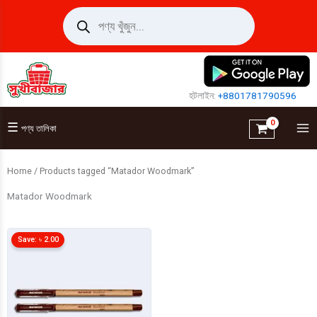
Skip
Products
search
to
content
হটলাইন:
+8801781790596
☰
পণ্য তালিকা
Home
/ Products tagged “Matador Woodmark”
Matador Woodmark
Save:
৳
2.00