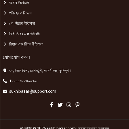
আমার ইচ্ছাগুলি
পরিবহন ও বিতরণ
গোপনীয়তা নীতিমালা
বিধি-নিষেধ এবং শর্তাবলী
রিফান্ড এবং রিটার্ন নীতিমালা
যোগাযোগ করুন
৩৭, সৈয়দ ভিলা, মোগলটুলী, আদর্শ সদর, কুমিল্লা।
+৮৮০১৭৮১৭৯০৫৯৬
sukhibazar@support.com
কপিরাইট © 2026 sukhibazar.com | সমস্ত অধিকার সংরক্ষিত