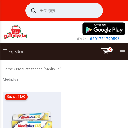
Skip
Products
search
to
content
হটলাইন:
+8801781790596
☰
পণ্য তালিকা
Home
/ Products tagged “Mediplus”
Mediplus
Save:
৳
15.00