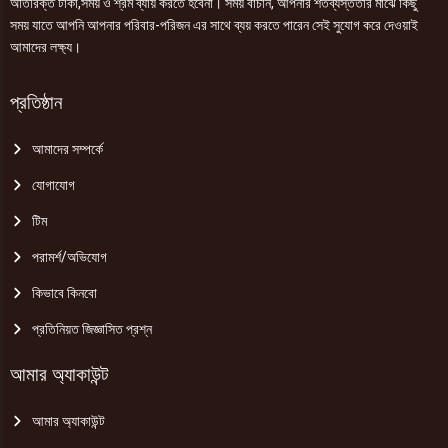
অতিরিক্ত টাকা,সময় ও শ্রম ব্যায় করতে হবেনা। সময় বাঁচান, আপনার শতব্যস্ততার মাঝে কিছু
সময় যাতে আপনি আপনার পরিবার-পরিজন এর সাথে ব্যয় করতে পারেন সেই সুযোগ করে দেওয়াই
আমাদের লক্ষ্য।
প্রতিষ্ঠান
আমাদের সম্পর্কে
যোগাযোগ
টিম
পরামর্শ/অভিযোগ
কিভাবে কিনবো
প্রতিনিয়ত জিজ্ঞাসিত প্রশ্ন
আমার অ্যাকাউন্ট
আমার অ্যাকাউন্ট