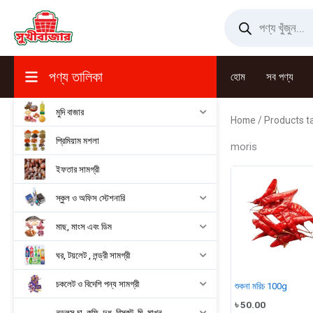
Skip
Products
search
to
content
পণ্য তালিকা
হোম
সব পণ্য
মুদি বাজার
Home
/ Products t
প্রিমিয়াম মশলা
moris
ইফতার সামগ্রী
স্কুল ও অফিস স্টেশনারি
মাছ, মাংস এবং ডিম
ঘর, টয়লেট , লন্ড্রী সামগ্রী
চকলেট ও বিদেশি পন্য সামগ্রী
শুকনা মরিচ 100g
৳
50.00
নুডুলস,চা, কফি, দুধ, বিস্কুট, ঘি, মাখন