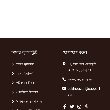
আমার অ্যাকাউন্ট
যোগাযোগ করুন
আমার অ্যাকাউন্ট
৩৭, সৈয়দ ভিলা, মোগলটুলী,
আদর্শ সদর, কুমিল্লা।
আমার ইচ্ছাগুলি
+৮৮০১৭৮১৭৯০৫৯৬
পরিবহন ও বিতরণ
sukhibazar@support.
গোপনীয়তা নীতিমালা
com
বিধি-নিষেধ এবং শর্তাবলী