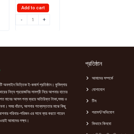
Add to cart
শুকনা
-
+
মরিচ
50g
quantity
প্রতিষ্ঠান
আমাদের সম্পর্কে
ি অনলাইন ভিত্তিক ই-কমার্স প্রতিষ্ঠান। কুমিল্লায়
যোগাযোগ
রের নিত্য প্রয়োজনিয় সামগ্রী নিয়ে আপনার হাতের
গত মানের আসল পন্য ক্রয়ে অতিরিক্ত টাকা,সময় ও
টিম
হবেনা। সময় বাঁচান, আপনার শতব্যস্ততার মাঝে কিছু
পরামর্শ/অভিযোগ
পনার পরিবার-পরিজন এর সাথে ব্যয় করতে পারেন
ওয়াই আমাদের লক্ষ্য।
কিভাবে কিনবো