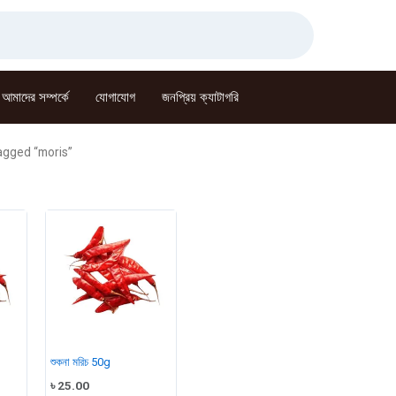
আমাদের সম্পর্কে
যোগাযোগ
জনপ্রিয় ক্যাটাগরি
agged “moris”
শুকনা মরিচ 50g
৳
25.00