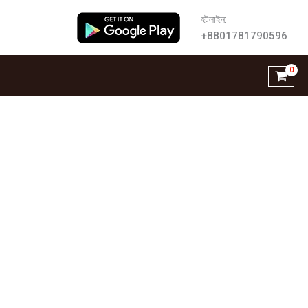
হটলাইন:
+8801781790596