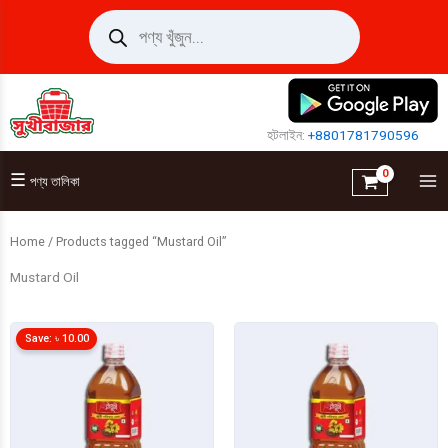
Skip
Products
search
to
content
হটলাইন:
+8801781790596
☰
পণ্য তালিকা
Home
/ Products tagged “Mustard Oil”
Mustard Oil
Save:
৳
10.00