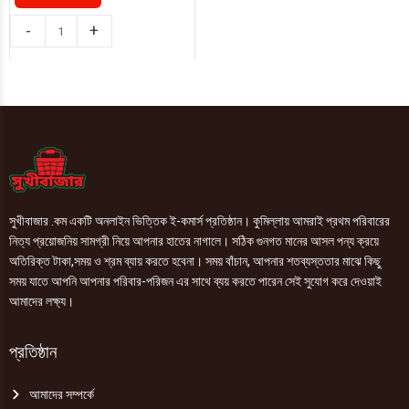
রাঁধুনী
-
+
সরিষার
তেল
80ml
quantity
সুখীবাজার .কম একটি অনলাইন ভিত্তিক ই-কমার্স প্রতিষ্ঠান। কুমিল্লায় আমরাই প্রথম পরিবারের
নিত্য প্রয়োজনিয় সামগ্রী নিয়ে আপনার হাতের নাগালে। সঠিক গুনগত মানের আসল পন্য ক্রয়ে
অতিরিক্ত টাকা,সময় ও শ্রম ব্যায় করতে হবেনা। সময় বাঁচান, আপনার শতব্যস্ততার মাঝে কিছু
সময় যাতে আপনি আপনার পরিবার-পরিজন এর সাথে ব্যয় করতে পারেন সেই সুযোগ করে দেওয়াই
আমাদের লক্ষ্য।
প্রতিষ্ঠান
আমাদের সম্পর্কে