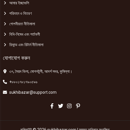
আমার ইচ্ছাগুলি
পরিবহন ও বিতরণ
গোপনীয়তা নীতিমালা
বিধি-নিষেধ এবং শর্তাবলী
রিফান্ড এবং রিটার্ন নীতিমালা
যোগাযোগ করুন
৩৭, সৈয়দ ভিলা, মোগলটুলী, আদর্শ সদর, কুমিল্লা।
+৮৮০১৭৮১৭৯০৫৯৬
sukhibazar@support.com
কপিরাইট © 2026 sukhibazar.com | সমস্ত অধিকার সংরক্ষিত