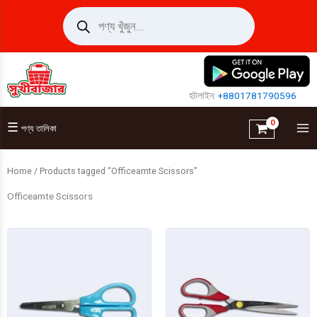
Skip
Products
search
to
content
হটলাইন:
+8801781790596
☰
পণ্য তালিকা
Home
/ Products tagged “Officeamte Scissors”
Officeamte Scissors