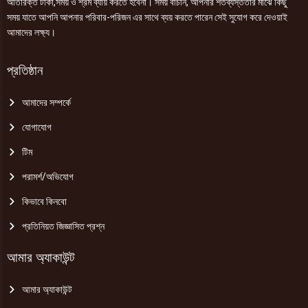
অতিরিক্ত টাকা,সময় ও শ্রম ব্যায় করতে হবেনা। সময় বাঁচান, আপনার শতব্যস্ততার মাঝে কিছু
সময় যাতে আপনি আপনার পরিবার-পরিজন এর সাথে ব্যয় করতে পারেন সেই সুযোগ করে দেওয়াই
আমাদের লক্ষ্য।
প্রতিষ্ঠান
আমাদের সম্পর্কে
যোগাযোগ
টিম
পরামর্শ/অভিযোগ
কিভাবে কিনবো
প্রতিনিয়ত জিজ্ঞাসিত প্রশ্ন
আমার অ্যাকাউন্ট
আমার অ্যাকাউন্ট