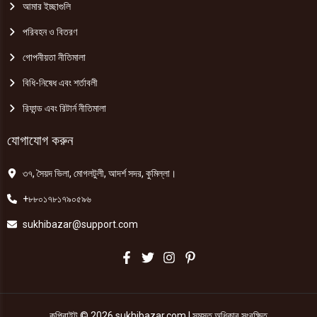
আমার ইচ্ছাগুলি
পরিবহন ও বিতরণ
গোপনীয়তা নীতিমালা
বিধি-নিষেধ এবং শর্তাবলী
রিফান্ড এবং রিটার্ন নীতিমালা
যোগাযোগ করুন
৩৭, সৈয়দ ভিলা, মোগলটুলী, আদর্শ সদর, কুমিল্লা।
+৮৮০১৭৮১৭৯০৫৯৬
sukhibazar@support.com
কপিরাইট © 2026 sukhibazar.com | সমস্ত অধিকার সংরক্ষিত