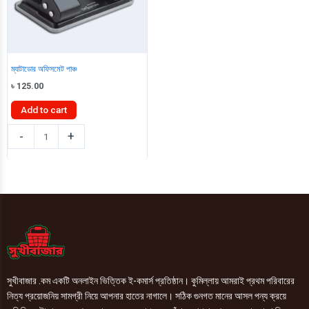
ম্যাটাডোর অফিসমেট পাঞ্চ
৳
125.00
Add to cart
ম্যাটাডোর
-
+
অফিসমেট
পাঞ্চ
quantity
সুখীবাজার .কম একটি অনলাইন ভিত্তিক ই-কমার্স প্রতিষ্ঠান। কুমিল্লায় আমরাই প্রথম পরিবারের
নিত্য প্রয়োজনিয় সামগ্রী নিয়ে আপনার হাতের নাগালে। সঠিক গুনগত মানের আসল পন্য ক্রয়ে