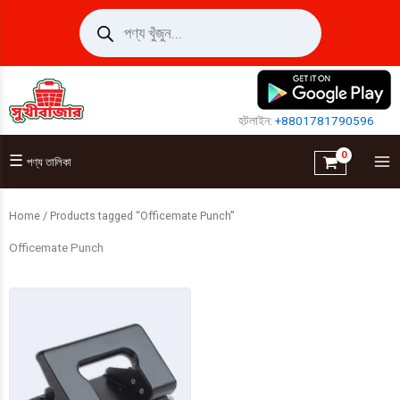
Skip
Products
search
to
content
হটলাইন:
+8801781790596
☰
পণ্য তালিকা
Home
/ Products tagged “Officemate Punch”
Officemate Punch