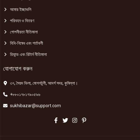
আমার ইচ্ছাগুলি
পরিবহন ও বিতরণ
গোপনীয়তা নীতিমালা
বিধি-নিষেধ এবং শর্তাবলী
রিফান্ড এবং রিটার্ন নীতিমালা
যোগাযোগ করুন
৩৭, সৈয়দ ভিলা, মোগলটুলী, আদর্শ সদর, কুমিল্লা।
+৮৮০১৭৮১৭৯০৫৯৬
sukhibazar@support.com