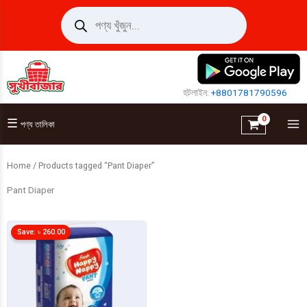
Skip
Products
search
to
content
হটলাইন:
+8801781790596
☰
পণ্য তালিকা
Home
/ Products tagged “Pant Diaper”
Pant Diaper
Save:
৳
260.00