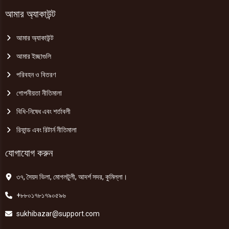
আমার অ্যাকাউন্ট
আমার অ্যাকাউন্ট
আমার ইচ্ছাগুলি
পরিবহন ও বিতরণ
গোপনীয়তা নীতিমালা
বিধি-নিষেধ এবং শর্তাবলী
রিফান্ড এবং রিটার্ন নীতিমালা
যোগাযোগ করুন
৩৭, সৈয়দ ভিলা, মোগলটুলী, আদর্শ সদর, কুমিল্লা।
+৮৮০১৭৮১৭৯০৫৯৬
sukhibazar@support.com