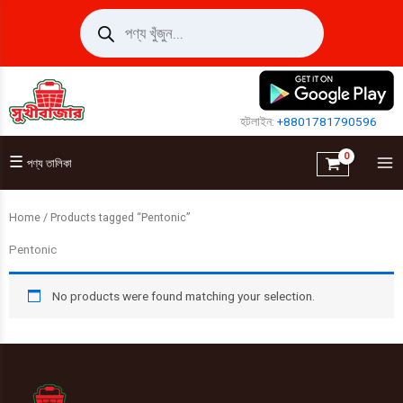
Skip
Products
search
to
content
হটলাইন:
+8801781790596
☰
পণ্য তালিকা
Home
/ Products tagged “Pentonic”
Pentonic
No products were found matching your selection.