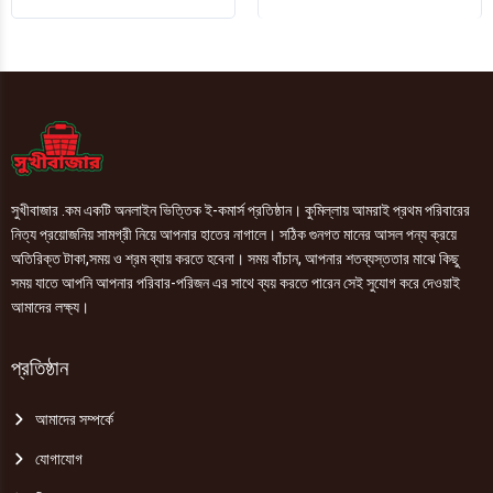
এক্সপার্ট
1pic
টুথপেস্ট
quantity
(Professional)
140g
quantity
সুখীবাজার .কম একটি অনলাইন ভিত্তিক ই-কমার্স প্রতিষ্ঠান। কুমিল্লায় আমরাই প্রথম পরিবারের
নিত্য প্রয়োজনিয় সামগ্রী নিয়ে আপনার হাতের নাগালে। সঠিক গুনগত মানের আসল পন্য ক্রয়ে
অতিরিক্ত টাকা,সময় ও শ্রম ব্যায় করতে হবেনা। সময় বাঁচান, আপনার শতব্যস্ততার মাঝে কিছু
সময় যাতে আপনি আপনার পরিবার-পরিজন এর সাথে ব্যয় করতে পারেন সেই সুযোগ করে দেওয়াই
আমাদের লক্ষ্য।
প্রতিষ্ঠান
আমাদের সম্পর্কে
যোগাযোগ