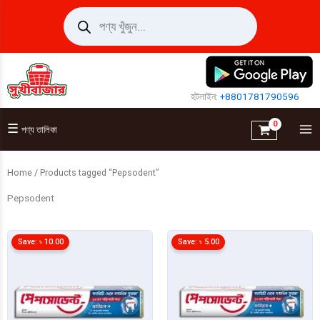
Skip
Products
search
to
content
হটলাইন:
+8801781790596
☰
পণ্য তালিকা
Home
/ Products tagged “Pepsodent”
Pepsodent
Save:
৳
10.00
Save:
৳
5.00