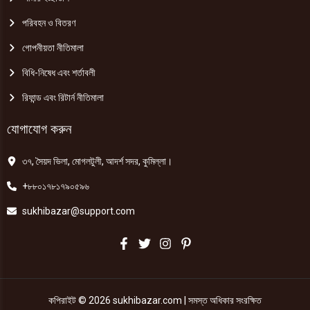
পরিবহন ও বিতরণ
গোপনীয়তা নীতিমালা
বিধি-নিষেধ এবং শর্তাবলী
রিফান্ড এবং রিটার্ন নীতিমালা
যোগাযোগ করুন
৩৭, সৈয়দ ভিলা, মোগলটুলী, আদর্শ সদর, কুমিল্লা।
+৮৮০১৭৮১৭৯০৫৯৬
sukhibazar@support.com
কপিরাইট © 2026 sukhibazar.com | সমস্ত অধিকার সংরক্ষিত