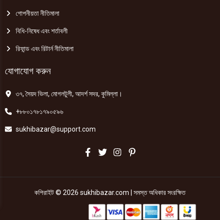
গোপনীয়তা নীতিমালা
বিধি-নিষেধ এবং শর্তাবলী
রিফান্ড এবং রিটার্ন নীতিমালা
যোগাযোগ করুন
৩৭, সৈয়দ ভিলা, মোগলটুলী, আদর্শ সদর, কুমিল্লা।
+৮৮০১৭৮১৭৯০৫৯৬
sukhibazar@support.com
কপিরাইট © 2026 sukhibazar.com | সমস্ত অধিকার সংরক্ষিত