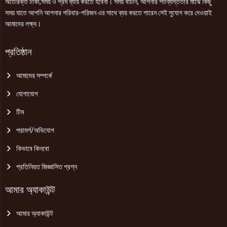
অতিরিক্ত টাকা,সময় ও শ্রম ব্যায় করতে হবেনা। সময় বাঁচান, আপনার শতব্যস্ততার মাঝে কিছু
সময় যাতে আপনি আপনার পরিবার-পরিজন এর সাথে ব্যয় করতে পারেন সেই সুযোগ করে দেওয়াই
আমাদের লক্ষ্য।
প্রতিষ্ঠান
আমাদের সম্পর্কে
যোগাযোগ
টিম
পরামর্শ/অভিযোগ
কিভাবে কিনবো
প্রতিনিয়ত জিজ্ঞাসিত প্রশ্ন
আমার অ্যাকাউন্ট
আমার অ্যাকাউন্ট