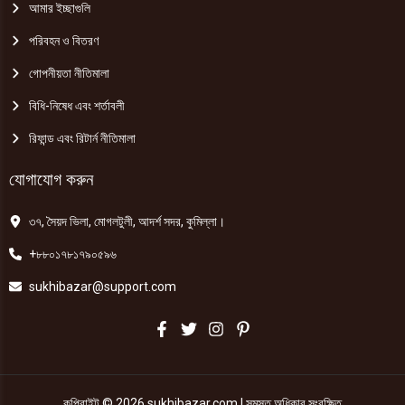
আমার ইচ্ছাগুলি
পরিবহন ও বিতরণ
গোপনীয়তা নীতিমালা
বিধি-নিষেধ এবং শর্তাবলী
রিফান্ড এবং রিটার্ন নীতিমালা
যোগাযোগ করুন
৩৭, সৈয়দ ভিলা, মোগলটুলী, আদর্শ সদর, কুমিল্লা।
+৮৮০১৭৮১৭৯০৫৯৬
sukhibazar@support.com
কপিরাইট © 2026 sukhibazar.com | সমস্ত অধিকার সংরক্ষিত