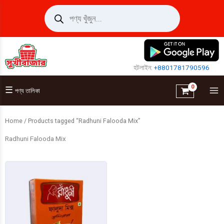
Skip
Products
search
to
content
হটলাইন:
+8801781790596
☰
পণ্য তালিকা
Home
/ Products tagged “Radhuni Falooda Mix”
Radhuni Falooda Mix