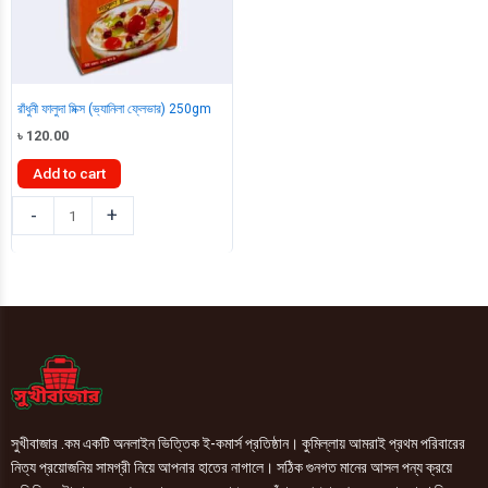
রাঁধুনী ফালুদা মিক্স (ভ্যানিলা ফ্লেভার) 250gm
৳
120.00
Add to cart
রাঁধুনী
-
+
ফালুদা
মিক্স
(ভ্যানিলা
ফ্লেভার)
250gm
quantity
সুখীবাজার .কম একটি অনলাইন ভিত্তিক ই-কমার্স প্রতিষ্ঠান। কুমিল্লায় আমরাই প্রথম পরিবারের
নিত্য প্রয়োজনিয় সামগ্রী নিয়ে আপনার হাতের নাগালে। সঠিক গুনগত মানের আসল পন্য ক্রয়ে