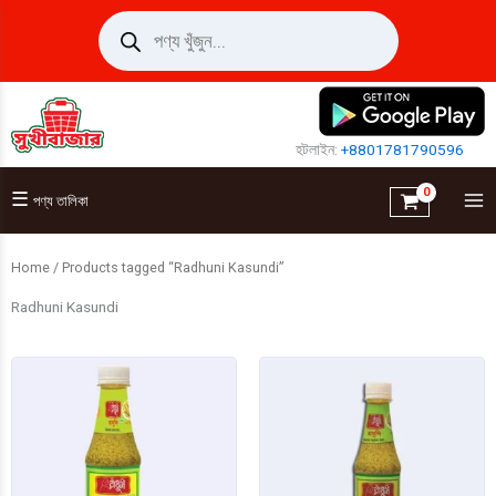
Skip
Products
search
to
content
হটলাইন:
+8801781790596
☰
পণ্য তালিকা
Home
/ Products tagged “Radhuni Kasundi”
Radhuni Kasundi