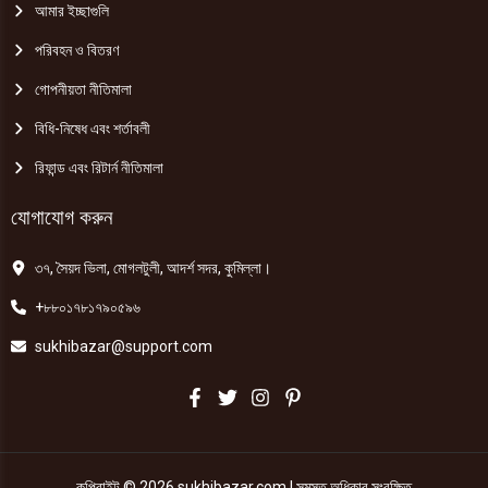
আমার ইচ্ছাগুলি
পরিবহন ও বিতরণ
গোপনীয়তা নীতিমালা
বিধি-নিষেধ এবং শর্তাবলী
রিফান্ড এবং রিটার্ন নীতিমালা
যোগাযোগ করুন
৩৭, সৈয়দ ভিলা, মোগলটুলী, আদর্শ সদর, কুমিল্লা।
+৮৮০১৭৮১৭৯০৫৯৬
sukhibazar@support.com
কপিরাইট © 2026 sukhibazar.com | সমস্ত অধিকার সংরক্ষিত