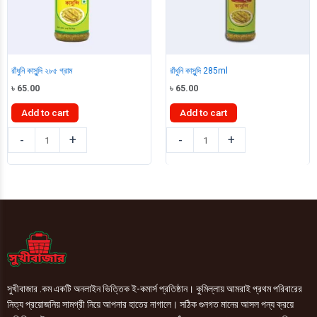
রাঁধুনি কাসুন্দি ২৮৫ গ্রাম
রাঁধুনি কাসুন্দি 285ml
৳
65.00
৳
65.00
Add to cart
Add to cart
রাঁধুনি
রাঁধুনি
-
+
-
+
কাসুন্দি
কাসুন্দি
২৮৫
285ml
গ্রাম
quantity
quantity
সুখীবাজার .কম একটি অনলাইন ভিত্তিক ই-কমার্স প্রতিষ্ঠান। কুমিল্লায় আমরাই প্রথম পরিবারের
নিত্য প্রয়োজনিয় সামগ্রী নিয়ে আপনার হাতের নাগালে। সঠিক গুনগত মানের আসল পন্য ক্রয়ে