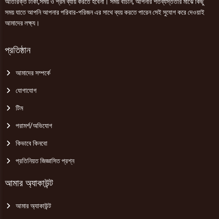
অতিরিক্ত টাকা,সময় ও শ্রম ব্যায় করতে হবেনা। সময় বাঁচান, আপনার শতব্যস্ততার মাঝে কিছু
সময় যাতে আপনি আপনার পরিবার-পরিজন এর সাথে ব্যয় করতে পারেন সেই সুযোগ করে দেওয়াই
আমাদের লক্ষ্য।
প্রতিষ্ঠান
আমাদের সম্পর্কে
যোগাযোগ
টিম
পরামর্শ/অভিযোগ
কিভাবে কিনবো
প্রতিনিয়ত জিজ্ঞাসিত প্রশ্ন
আমার অ্যাকাউন্ট
আমার অ্যাকাউন্ট