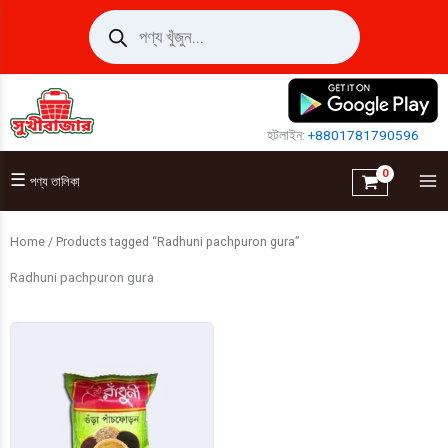
Skip
Products
search
to
content
হটলাইন:
+8801781790596
☰
পণ্য তালিকা
Home
/ Products tagged “Radhuni pachpuron gura”
Radhuni pachpuron gura