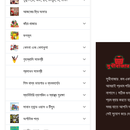
আজকের ফ্রি অফার
কাঁচা-বাজার
ফলমূল
খেলনা এবং খেলাধুলা
গৃহস্থালি সামগ্রী
প্রসাধন সামগ্রী
সুখীবাজার .কম একট
শিশু খাদ্য ডায়পার ও ব্যববহার্য্য
আমরাই প্রথম পরিবা
নাগালে। সঠিক গুন
স্যানিটারি ন্যাপকিন ও স্বাস্থ্য সুরক্ষা
শ্রম ব্যায় করতে 
সময় যাতে আপনি আ
সাবান হ্যান্ড ওয়াস ও টিস্যু
সেই সুযোগ করে দে
অর্গানিক পন্য