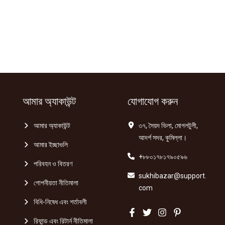
আমার অ্যাকাউন্ট
যোগাযোগ করুন
আমার অ্যাকাউন্ট
৩৭, সৈয়দ ভিলা, মোগলটুলী,
আদর্শ সদর, কুমিল্লা।
আমার ইচ্ছাগুলি
+৮৮০১৭৮১৭৯০৫৯৬
পরিবহন ও বিতরণ
sukhibazar@support.
গোপনীয়তা নীতিমালা
com
বিধি-নিষেধ এবং শর্তাবলী
রিফান্ড এবং রিটার্ন নীতিমালা