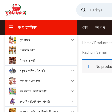
Skip
Products
search
to
content
পণ্য তালিকা
হোম
সব পণ্য
মুদি বাজার
Home
/ Products t
প্রিমিয়াম মশলা
Radhuni Semai
ইফতার সামগ্রী
No produc
স্কুল ও অফিস স্টেশনারি
মাছ, মাংস এবং ডিম
ঘর, টয়লেট , লন্ড্রী সামগ্রী
চকলেট ও বিদেশি পন্য সামগ্রী
নুডুলস,চা, কফি, দুধ, বিস্কুট, ঘি, মাখন