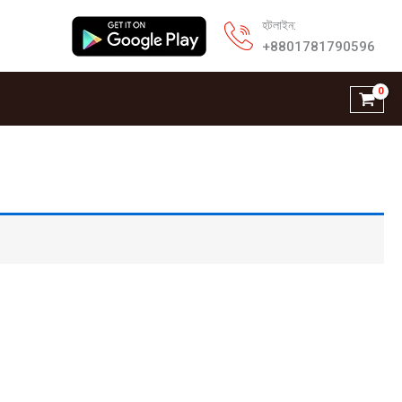
হটলাইন:
+8801781790596