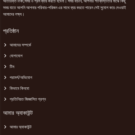
অতিরিক্ত টাকা,সময় ও শ্রম ব্যায় করতে হবেনা। সময় বাঁচান, আপনার শতব্যস্ততার মাঝে কিছু
সময় যাতে আপনি আপনার পরিবার-পরিজন এর সাথে ব্যয় করতে পারেন সেই সুযোগ করে দেওয়াই
আমাদের লক্ষ্য।
প্রতিষ্ঠান
আমাদের সম্পর্কে
যোগাযোগ
টিম
পরামর্শ/অভিযোগ
কিভাবে কিনবো
প্রতিনিয়ত জিজ্ঞাসিত প্রশ্ন
আমার অ্যাকাউন্ট
আমার অ্যাকাউন্ট