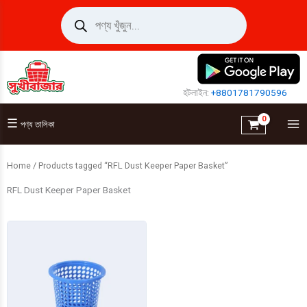
Skip
Products
search
to
content
হটলাইন:
+8801781790596
☰
পণ্য তালিকা
Home
/ Products tagged “RFL Dust Keeper Paper Basket”
RFL Dust Keeper Paper Basket