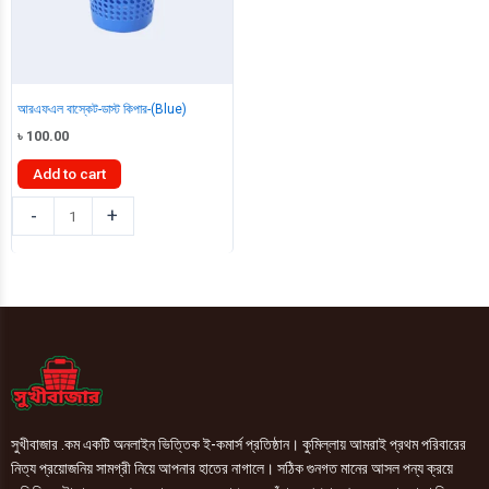
আরএফএল বাস্কেট-ডাস্ট কিপার-(Blue)
৳
100.00
Add to cart
আরএফএল
-
+
বাস্কেট-
ডাস্ট
কিপার-
(Blue)
quantity
সুখীবাজার .কম একটি অনলাইন ভিত্তিক ই-কমার্স প্রতিষ্ঠান। কুমিল্লায় আমরাই প্রথম পরিবারের
নিত্য প্রয়োজনিয় সামগ্রী নিয়ে আপনার হাতের নাগালে। সঠিক গুনগত মানের আসল পন্য ক্রয়ে