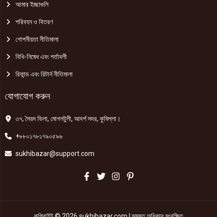
আমার ইচ্ছাগুলি
পরিবহন ও বিতরণ
গোপনীয়তা নীতিমালা
বিধি-নিষেধ এবং শর্তাবলী
রিফান্ড এবং রিটার্ন নীতিমালা
যোগাযোগ করুন
৩৭, সৈয়দ ভিলা, মোগলটুলী, আদর্শ সদর, কুমিল্লা।
+৮৮০১৭৮১৭৯০৫৯৬
sukhibazar@support.com
কপিরাইট © 2026 sukhibazar.com | সমস্ত অধিকার সংরক্ষিত