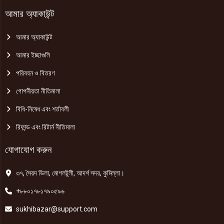
আমার অ্যাকাউন্ট
আমার অ্যাকাউন্ট
আমার ইচ্ছাগুলি
পরিবহন ও বিতরণ
গোপনীয়তা নীতিমালা
বিধি-নিষেধ এবং শর্তাবলী
রিফান্ড এবং রিটার্ন নীতিমালা
যোগাযোগ করুন
৩৭, সৈয়দ ভিলা, মোগলটুলী, আদর্শ সদর, কুমিল্লা।
+৮৮০১৭৮১৭৯০৫৯৬
sukhibazar@support.com