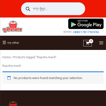
Skip
Products
search
to
content
হটলাইন:
+8801781790596
☰
পণ্য তালিকা
Home
/ Products tagged “Rupsha mach”
Rupsha mach
No products were found matching your selection.