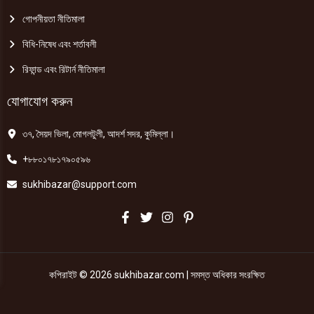
গোপনীয়তা নীতিমালা
বিধি-নিষেধ এবং শর্তাবলী
রিফান্ড এবং রিটার্ন নীতিমালা
যোগাযোগ করুন
৩৭, সৈয়দ ভিলা, মোগলটুলী, আদর্শ সদর, কুমিল্লা।
+৮৮০১৭৮১৭৯০৫৯৬
sukhibazar@support.com
কপিরাইট © 2026 sukhibazar.com | সমস্ত অধিকার সংরক্ষিত