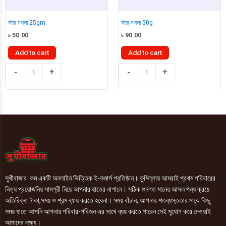
স্টার মসলা 25gm
স্টার মসলা 50g
৳
50.00
৳
90.00
Add to cart
Add to cart
স্টার
স্টার
-
+
-
+
মসলা
মসলা
25gm
50g
quantity
quantity
সুখীবাজার .কম একটি অনলাইন ভিত্তিক ই-কমার্স প্রতিষ্ঠান। কুমিল্লায় আমরাই প্রথম পরিবারের
নিত্য প্রয়োজনিয় সামগ্রী নিয়ে আপনার হাতের নাগালে। সঠিক গুনগত মানের আসল পন্য ক্রয়ে
অতিরিক্ত টাকা,সময় ও শ্রম ব্যায় করতে হবেনা। সময় বাঁচান, আপনার শতব্যস্ততার মাঝে কিছু
সময় যাতে আপনি আপনার পরিবার-পরিজন এর সাথে ব্যয় করতে পারেন সেই সুযোগ করে দেওয়াই
আমাদের লক্ষ্য।