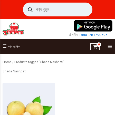
Skip
Products
search
to
content
হটলাইন:
+8801781790596
☰
পণ্য তালিকা
Home
/ Products tagged “Shada Nashpati”
Shada Nashpati