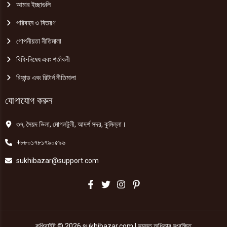
আমার ইচ্ছাগুলি
পরিবহন ও বিতরণ
গোপনীয়তা নীতিমালা
বিধি-নিষেধ এবং শর্তাবলী
রিফান্ড এবং রিটার্ন নীতিমালা
যোগাযোগ করুন
৩৭, সৈয়দ ভিলা, মোগলটুলী, আদর্শ সদর, কুমিল্লা।
+৮৮০১৭৮১৭৯০৫৯৬
sukhibazar@support.com
কপিরাইট © 2026 sukhibazar.com | সমস্ত অধিকার সংরক্ষিত