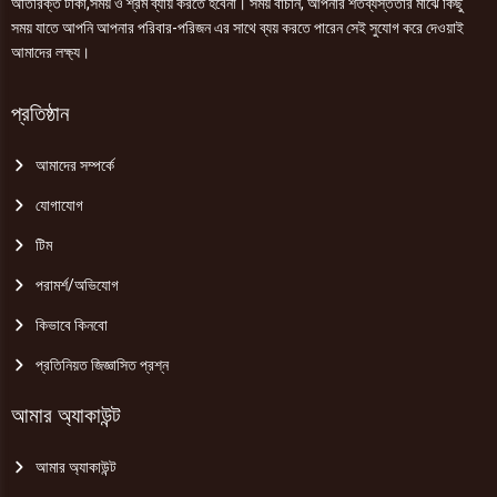
অতিরিক্ত টাকা,সময় ও শ্রম ব্যায় করতে হবেনা। সময় বাঁচান, আপনার শতব্যস্ততার মাঝে কিছু
সময় যাতে আপনি আপনার পরিবার-পরিজন এর সাথে ব্যয় করতে পারেন সেই সুযোগ করে দেওয়াই
আমাদের লক্ষ্য।
প্রতিষ্ঠান
আমাদের সম্পর্কে
যোগাযোগ
টিম
পরামর্শ/অভিযোগ
কিভাবে কিনবো
প্রতিনিয়ত জিজ্ঞাসিত প্রশ্ন
আমার অ্যাকাউন্ট
আমার অ্যাকাউন্ট