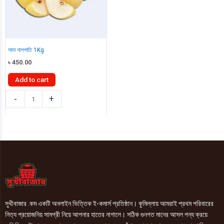
সাদা নাশপাতি 1Kg
৳
450.00
Add to cart
সাদা
-
+
নাশপাতি
1Kg
quantity
সুখীবাজার .কম একটি অনলাইন ভিত্তিক ই-কমার্স প্রতিষ্ঠান। কুমিল্লায় আমরাই প্রথম পরিবারের
নিত্য প্রয়োজনিয় সামগ্রী নিয়ে আপনার হাতের নাগালে। সঠিক গুনগত মানের আসল পন্য ক্রয়ে