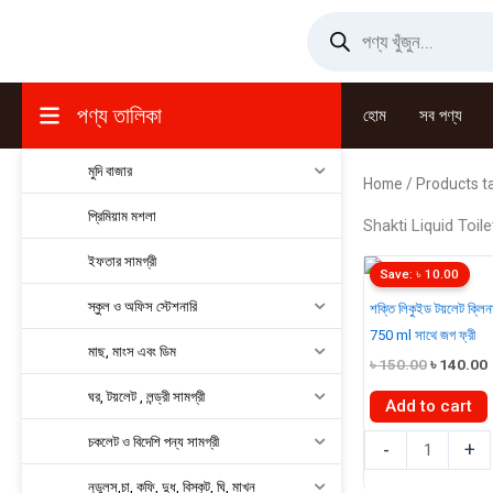
Skip
Products
search
to
content
পণ্য তালিকা
হোম
সব পণ্য
মুদি বাজার
Home
/ Products ta
প্রিমিয়াম মশলা
Shakti Liquid Toil
ইফতার সামগ্রী
Save:
৳
10.00
স্কুল ও অফিস স্টেশনারি
শক্তি লিকুইড টয়লেট ক্লিন
750 ml সাথে জগ ফ্রী
মাছ, মাংস এবং ডিম
Original
৳
150.00
৳
140.00
price
ঘর, টয়লেট , লন্ড্রী সামগ্রী
was:
i
Add to cart
৳ 150.00.
শক্তি
চকলেট ও বিদেশি পন্য সামগ্রী
-
+
লিকুইড
নুডুলস,চা, কফি, দুধ, বিস্কুট, ঘি, মাখন