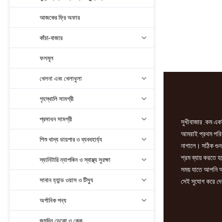
টয়লেট
ক্লিনার
আজকের ফ্রি অফার
750
ml
কাঁচা-বাজার
সাথে
ফলমূল
জগ
ফ্রী
খেলনা এবং খেলাধুলা
quantity
গৃহস্থালি সামগ্রী
প্রসাধন সামগ্রী
সুখীবাজার .কম একট
আমরাই প্রথম পরিবা
শিশু খাদ্য ডায়পার ও ব্যববহার্য্য
নাগালে। সঠিক গুন
শ্রম ব্যায় করতে 
স্যানিটারি ন্যাপকিন ও স্বাস্থ্য সুরক্ষা
সময় যাতে আপনি আ
সাবান হ্যান্ড ওয়াস ও টিস্যু
সেই সুযোগ করে দে
অর্গানিক পন্য
জন্মদিন ডেকো ও কেক