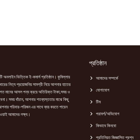
প্রতিষ্ঠান
ি অনলাইন ভিত্তিক ই-কমার্স প্রতিষ্ঠান। কুমিল্লায়
আমাদের সম্পর্কে
রের নিত্য প্রয়োজনিয় সামগ্রী নিয়ে আপনার হাতের
যোগাযোগ
গত মানের আসল পন্য ক্রয়ে অতিরিক্ত টাকা,সময় ও
হবেনা। সময় বাঁচান, আপনার শতব্যস্ততার মাঝে কিছু
টিম
পনার পরিবার-পরিজন এর সাথে ব্যয় করতে পারেন
পরামর্শ/অভিযোগ
ওয়াই আমাদের লক্ষ্য।
কিভাবে কিনবো
প্রতিনিয়ত জিজ্ঞাসিত প্রশ্ন