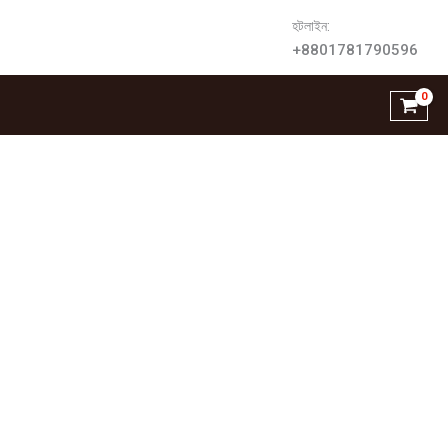
হটলাইন:
+8801781790596