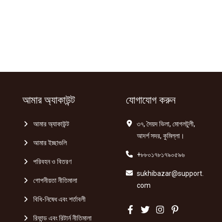
আমার অ্যাকাউন্ট
যোগাযোগ করুন
আমার অ্যাকাউন্ট
৩৭, সৈয়দ ভিলা, মোগলটুলী,
আদর্শ সদর, কুমিল্লা।
আমার ইচ্ছাগুলি
+৮৮০১৭৮১৭৯০৫৯৬
পরিবহন ও বিতরণ
sukhibazar@support.
গোপনীয়তা নীতিমালা
com
বিধি-নিষেধ এবং শর্তাবলী
রিফান্ড এবং রিটার্ন নীতিমালা