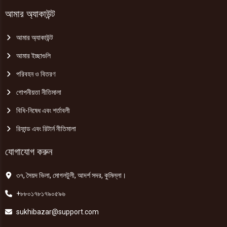
আমার অ্যাকাউন্ট
আমার অ্যাকাউন্ট
আমার ইচ্ছাগুলি
পরিবহন ও বিতরণ
গোপনীয়তা নীতিমালা
বিধি-নিষেধ এবং শর্তাবলী
রিফান্ড এবং রিটার্ন নীতিমালা
যোগাযোগ করুন
৩৭, সৈয়দ ভিলা, মোগলটুলী, আদর্শ সদর, কুমিল্লা।
+৮৮০১৭৮১৭৯০৫৯৬
sukhibazar@support.com