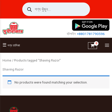
Skip
Products
search
to
content
হটলাইন:
+8801781790596
☰
পণ্য তালিকা
Home
/ Products tagged “Shaving Razor”
Shaving Razor
No products were found matching your selection.