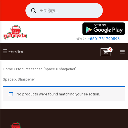
Skip
Products
search
to
content
হটলাইন:
+8801781790596
☰
পণ্য তালিকা
Home
/ Products tagged “Space X Sharpener”
Space X Sharpener
No products were found matching your selection.