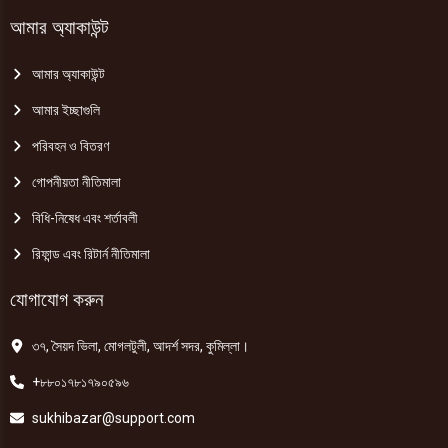
আমার অ্যাকাউন্ট
আমার অ্যাকাউন্ট
আমার ইচ্ছাগুলি
পরিবহন ও বিতরণ
গোপনীয়তা নীতিমালা
বিধি-নিষেধ এবং শর্তাবলী
রিফান্ড এবং রিটার্ন নীতিমালা
যোগাযোগ করুন
৩৭, সৈয়দ ভিলা, মোগলটুলী, আদর্শ সদর, কুমিল্লা।
+৮৮০১৭৮১৭৯০৫৯৬
sukhibazar@support.com