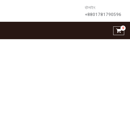
হটলাইন:
+8801781790596