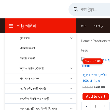
Skip
Products
search
to
content
পণ্য তালিকা
হোম
সব পণ্য
মুদি বাজার
Home
/ Products t
প্রিমিয়াম মশলা
tesu
ইফতার সামগ্রী
Save:
৳
5.00
স্কুল ও অফিস স্টেশনারি
বসুন্ধরা কাগজ ন্যাপকিন
মাছ, মাংস এবং ডিম
100set- 1pic
Original
Cur
৳
65.00
৳
60.00
ঘর, টয়লেট , লন্ড্রী সামগ্রী
price
pri
was:
is:
Add to cart
চকলেট ও বিদেশি পন্য সামগ্রী
৳ 65.00.
৳ 6
বসুন্ধরা
-
+
নুডুলস,চা, কফি, দুধ, বিস্কুট, ঘি, মাখন