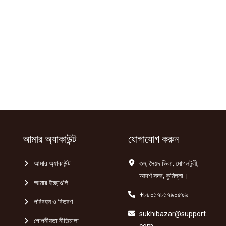
আমার অ্যাকাউন্ট
যোগাযোগ করুন
আমার অ্যাকাউন্ট
৩৭, সৈয়দ ভিলা, মোগলটুলী,
আদর্শ সদর, কুমিল্লা।
আমার ইচ্ছাগুলি
+৮৮০১৭৮১৭৯০৫৯৬
পরিবহন ও বিতরণ
sukhibazar@support.
গোপনীয়তা নীতিমালা