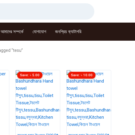
আমাদের সম্পর্কে
যোগাযোগ
জনপ্রিয় ক্যাটাগরি
agged “tesu”
Save:
৳
5.00
Save:
৳
10.00
rent
ce
0.00.