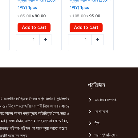
বসুন্ধরা হ্যান্ড টাওয়েল (200 P*
বসুন্ধরা হ্যান্ড টাওয়েল (250 P*
1PLY) 1pcs
1PLY) 1pcs
Original
Current
Original
Current
৳
85.00
৳
80.00
৳
105.00
৳
95.00
price
price
price
price
was:
is:
was:
is:
Add to cart
Add to cart
৳ 85.00.
৳ 80.00.
৳ 105.00.
৳ 95.00.
বসুন্ধরা
বসুন্ধরা
-
+
-
+
হ্যান্ড
হ্যান্ড
টাওয়েল
টাওয়েল
(200
(250
P*
P*
1PLY)
1PLY)
1pcs
1pcs
প্রতিষ্ঠান
quantity
quantity
ি অনলাইন ভিত্তিক ই-কমার্স প্রতিষ্ঠান। কুমিল্লায়
আমাদের সম্পর্কে
রের নিত্য প্রয়োজনিয় সামগ্রী নিয়ে আপনার হাতের
যোগাযোগ
গত মানের আসল পন্য ক্রয়ে অতিরিক্ত টাকা,সময় ও
হবেনা। সময় বাঁচান, আপনার শতব্যস্ততার মাঝে কিছু
টিম
পনার পরিবার-পরিজন এর সাথে ব্যয় করতে পারেন
পরামর্শ/অভিযোগ
ওয়াই আমাদের লক্ষ্য।