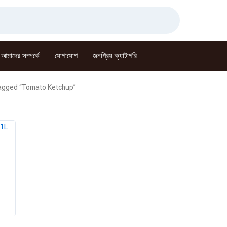
আমাদের সম্পর্কে
যোগাযোগ
জনপ্রিয় ক্যাটাগরি
agged “Tomato Ketchup”
Current
price
s:
৳ 290.00.