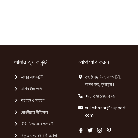
আমার অ্যাকাউন্ট
যোগাযোগ করুন
আমার অ্যাকাউন্ট
৩৭, সৈয়দ ভিলা, মোগলটুলী,
আদর্শ সদর, কুমিল্লা।
আমার ইচ্ছাগুলি
+৮৮০১৭৮১৭৯০৫৯৬
পরিবহন ও বিতরণ
sukhibazar@support.
গোপনীয়তা নীতিমালা
com
বিধি-নিষেধ এবং শর্তাবলী
রিফান্ড এবং রিটার্ন নীতিমালা