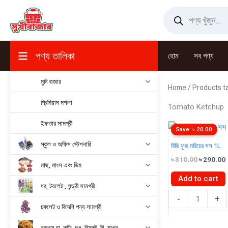
Skip
Products
search
to
content
পণ্য তালিকা
হোম
সব পণ্য
মুদি বাজার
Home
/ Products t
প্রিমিয়াম মশলা
Tomato Ketchup
ইফতার সামগ্রী
Save:
৳
20.00
স্কুল ও অফিস স্টেশনারি
বিডি ফুড মরিচের সস 1L
Original
৳
310.00
৳
290.00
মাছ, মাংস এবং ডিম
price
was:
i
Add to cart
৳ 310.00.
ঘর, টয়লেট , লন্ড্রী সামগ্রী
বিডি
-
+
চকলেট ও বিদেশি পন্য সামগ্রী
ফুড
মরিচের
নুডুলস,চা, কফি, দুধ, বিস্কুট, ঘি, মাখন