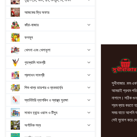
সস
1L
আজকের ফ্রি অফার
quantity
কাঁচা-বাজার
ফলমূল
খেলনা এবং খেলাধুলা
গৃহস্থালি সামগ্রী
প্রসাধন সামগ্রী
সুখীবাজার .কম একট
শিশু খাদ্য ডায়পার ও ব্যববহার্য্য
আমরাই প্রথম পরিবা
নাগালে। সঠিক গুন
স্যানিটারি ন্যাপকিন ও স্বাস্থ্য সুরক্ষা
শ্রম ব্যায় করতে 
সময় যাতে আপনি আ
সাবান হ্যান্ড ওয়াস ও টিস্যু
সেই সুযোগ করে দে
অর্গানিক পন্য