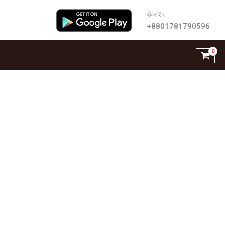
হটলাইন:
+8801781790596