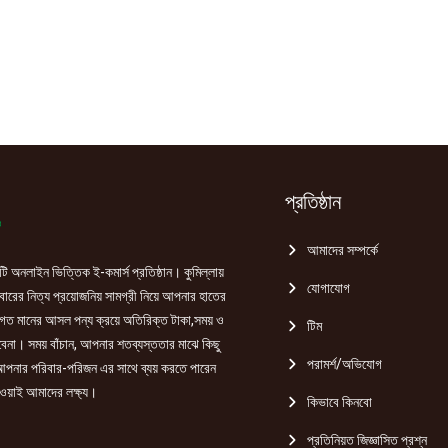
প্রতিষ্ঠান
আমাদের সম্পর্কে
ি অনলাইন ভিত্তিক ই-কমার্স প্রতিষ্ঠান। কুমিল্লায়
যোগাযোগ
রের নিত্য প্রয়োজনিয় সামগ্রী নিয়ে আপনার হাতের
গত মানের আসল পন্য ক্রয়ে অতিরিক্ত টাকা,সময় ও
টিম
হবেনা। সময় বাঁচান, আপনার শতব্যস্ততার মাঝে কিছু
পরামর্শ/অভিযোগ
পনার পরিবার-পরিজন এর সাথে ব্যয় করতে পারেন
ওয়াই আমাদের লক্ষ্য।
কিভাবে কিনবো
প্রতিনিয়ত জিজ্ঞাসিত প্রশ্ন