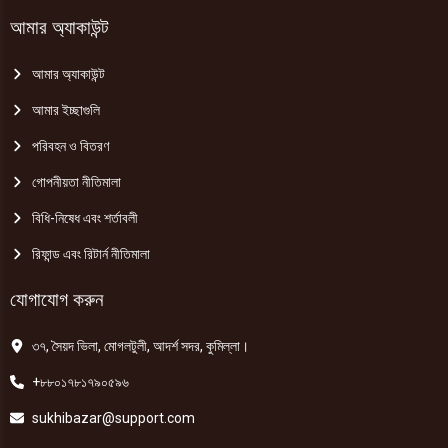
আমার অ্যাকাউন্ট
আমার অ্যাকাউন্ট
আমার ইচ্ছাগুলি
পরিবহন ও বিতরণ
গোপনীয়তা নীতিমালা
বিধি-নিষেধ এবং শর্তাবলী
রিফান্ড এবং রিটার্ন নীতিমালা
যোগাযোগ করুন
৩৭, সৈয়দ ভিলা, মোগলটুলী, আদর্শ সদর, কুমিল্লা।
+৮৮০১৭৮১৭৯০৫৯৬
sukhibazar@support.com