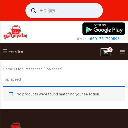
Skip
Products
search
to
content
হটলাইন:
+8801781790596
☰
পণ্য তালিকা
Home
/ Products tagged “Top speed”
Top speed
No products were found matching your selection.