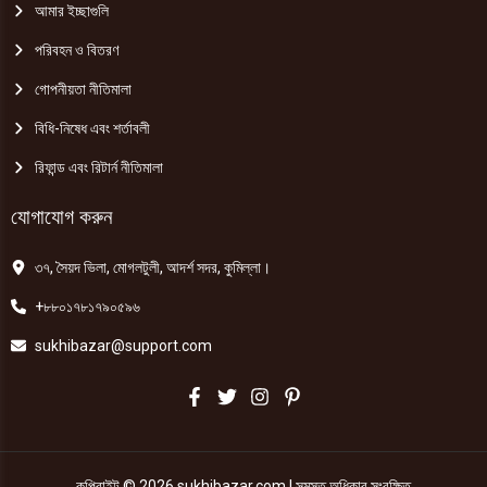
আমার ইচ্ছাগুলি
পরিবহন ও বিতরণ
গোপনীয়তা নীতিমালা
বিধি-নিষেধ এবং শর্তাবলী
রিফান্ড এবং রিটার্ন নীতিমালা
যোগাযোগ করুন
৩৭, সৈয়দ ভিলা, মোগলটুলী, আদর্শ সদর, কুমিল্লা।
+৮৮০১৭৮১৭৯০৫৯৬
sukhibazar@support.com
কপিরাইট © 2026 sukhibazar.com | সমস্ত অধিকার সংরক্ষিত