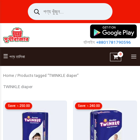
Skip
Products
search
to
content
হটলাইন:
+8801781790596
☰
পণ্য তালিকা
Home
/ Products tagged “TWINKLE diaper”
TWINKLE diaper
Save:
৳
250.00
Save:
৳
240.00