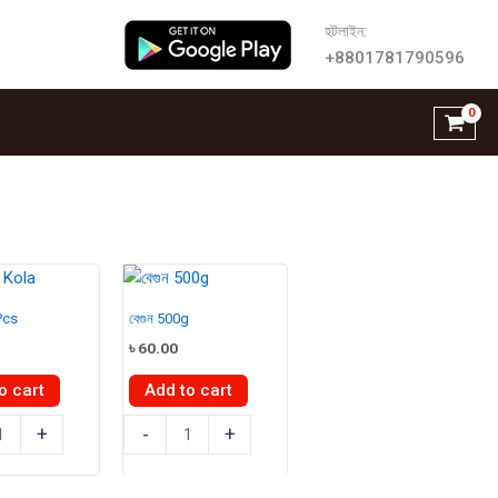
হটলাইন:
+8801781790596
4Pcs
বেগুন 500g
৳
60.00
o cart
Add to cart
বেগুন
+
-
+
500g
quantity