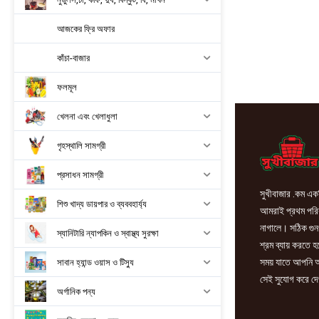
gm
quantity
আজকের ফ্রি অফার
কাঁচা-বাজার
ফলমূল
খেলনা এবং খেলাধুলা
গৃহস্থালি সামগ্রী
প্রসাধন সামগ্রী
সুখীবাজার .কম একট
শিশু খাদ্য ডায়পার ও ব্যববহার্য্য
আমরাই প্রথম পরিবা
নাগালে। সঠিক গুন
স্যানিটারি ন্যাপকিন ও স্বাস্থ্য সুরক্ষা
শ্রম ব্যায় করতে 
সময় যাতে আপনি আ
সাবান হ্যান্ড ওয়াস ও টিস্যু
সেই সুযোগ করে দে
অর্গানিক পন্য