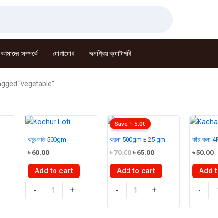
আমাদের সম্পর্কে
যোগাযোগ
জনপ্রিয় ক্যাটাগরি
agged “vegetable”
Save:
৳
5.00
কচুর লতি 500gm
করলা 500gm ± 25 gm
কাঁচা কলা 
Original
Current
৳
60.00
৳
70.00
৳
65.00
৳
50.00
price
price
was:
is:
Add to cart
Add to cart
Add t
৳ 70.00.
৳ 65.00.
কচুর
করলা
কাঁচা
-
+
-
+
-
লতি
500gm
কলা
500gm
±
4Pcs