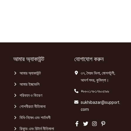
আমার অ্যাকাউন্ট
যোগাযোগ করুন
আমার অ্যাকাউন্ট
৩৭, সৈয়দ ভিলা, মোগলটুলী,
আদর্শ সদর, কুমিল্লা।
আমার ইচ্ছাগুলি
+৮৮০১৭৮১৭৯০৫৯৬
পরিবহন ও বিতরণ
sukhibazar@support.
গোপনীয়তা নীতিমালা
com
বিধি-নিষেধ এবং শর্তাবলী
রিফান্ড এবং রিটার্ন নীতিমালা