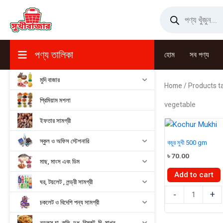
Skip
Products
search
to
content
পণ্য তালিকা
হোম
সব পণ্য
মুদি বাজার
Home
/ Products t
প্রিমিয়াম মশলা
vegetable
ইফতার সামগ্রী
স্কুল ও অফিস স্টেশনারি
কচুর মুখী 500 gm
৳
70.00
মাছ, মাংস এবং ডিম
Add to cart
ঘর, টয়লেট , লন্ড্রী সামগ্রী
কচুর
-
+
চকলেট ও বিদেশি পন্য সামগ্রী
মুখী
500
নুডুলস,চা, কফি, দুধ, বিস্কুট, ঘি, মাখন