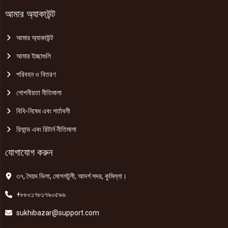
আমার অ্যাকাউন্ট
আমার অ্যাকাউন্ট
আমার ইচ্ছাগুলি
পরিবহন ও বিতরণ
গোপনীয়তা নীতিমালা
বিধি-নিষেধ এবং শর্তাবলী
রিফান্ড এবং রিটার্ন নীতিমালা
যোগাযোগ করুন
৩৭, সৈয়দ ভিলা, মোগলটুলী, আদর্শ সদর, কুমিল্লা।
+৮৮০১৭৮১৭৯০৫৯৬
sukhibazar@support.com