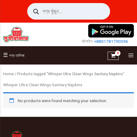
Skip
Products
search
to
content
হটলাইন:
+8801781790596
☰
পণ্য তালিকা
Home
/ Products tagged “Whisper Ultra Clean Wings Sanitary Napkins”
Whisper Ultra Clean Wings Sanitary Napkins
No products were found matching your selection.