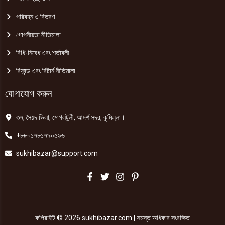
পরিবহন ও বিতরণ
গোপনীয়তা নীতিমালা
বিধি-নিষেধ এবং শর্তাবলী
রিফান্ড এবং রিটার্ন নীতিমালা
যোগাযোগ করুন
৩৭, সৈয়দ ভিলা, মোগলটুলী, আদর্শ সদর, কুমিল্লা।
+৮৮০১৭৮১৭৯০৫৯৬
sukhibazar@support.com
কপিরাইট © 2026 sukhibazar.com | সমস্ত অধিকার সংরক্ষিত