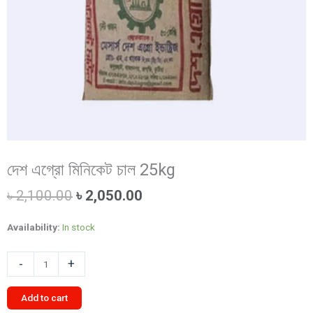
দেশ এগ্রো মিনিকেট চাল 25kg
Original
Current
৳
2,100.00
৳
2,050.00
price
price
was:
is:
Availability:
In stock
৳ 2,100.00.
৳ 2,050.00.
দেশ
-
+
এগ্রো
মিনিকেট
Add to cart
চাল