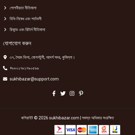
গোপনীয়তা নীতিমালা
বিধি-নিষেধ এবং শর্তাবলী
রিফান্ড এবং রিটার্ন নীতিমালা
যোগাযোগ করুন
৩৭, সৈয়দ ভিলা, মোগলটুলী, আদর্শ সদর, কুমিল্লা।
+৮৮০১৭৮১৭৯০৫৯৬
sukhibazar@support.com
কপিরাইট © 2026 sukhibazar.com | সমস্ত অধিকার সংরক্ষিত