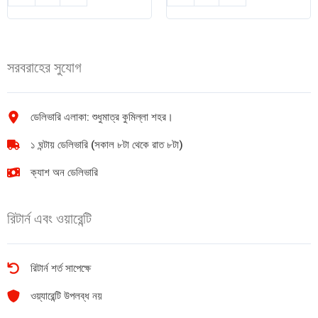
ফুল
মির্জাপুর
ক্রিম
সেরা
মিল্ক
পাতার
পাউডার
চা
সরবরাহের সুযোগ
500gm
200
quantity
gm
quantity
ডেলিভারি এলাকা: শুধুমাত্র কুমিল্লা শহর।
১ ঘন্টায় ডেলিভারি (সকাল ৮টা থেকে রাত ৮টা)
ক্যাশ অন ডেলিভারি
রিটার্ন এবং ওয়ারেন্টি
রিটার্ন শর্ত সাপেক্ষে
ওয়্যারেন্টি উপলব্ধ নয়