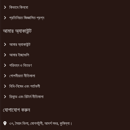
কিভাবে কিনবো
প্রতিনিয়ত জিজ্ঞাসিত প্রশ্ন
আমার অ্যাকাউন্ট
আমার অ্যাকাউন্ট
আমার ইচ্ছাগুলি
পরিবহন ও বিতরণ
গোপনীয়তা নীতিমালা
বিধি-নিষেধ এবং শর্তাবলী
রিফান্ড এবং রিটার্ন নীতিমালা
যোগাযোগ করুন
৩৭, সৈয়দ ভিলা, মোগলটুলী, আদর্শ সদর, কুমিল্লা।