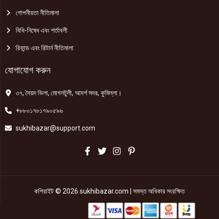
গোপনীয়তা নীতিমালা
বিধি-নিষেধ এবং শর্তাবলী
রিফান্ড এবং রিটার্ন নীতিমালা
যোগাযোগ করুন
৩৭, সৈয়দ ভিলা, মোগলটুলী, আদর্শ সদর, কুমিল্লা।
+৮৮০১৭৮১৭৯০৫৯৬
sukhibazar@support.com
কপিরাইট © 2026 sukhibazar.com | সমস্ত অধিকার সংরক্ষিত