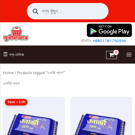
Skip
Products
search
to
content
হটলাইন:
+8801781790596
☰
পণ্য তালিকা
Home
/ Products tagged “এনার্জি প্লাস”
এনার্জি প্লাস
Save:
৳
5.00