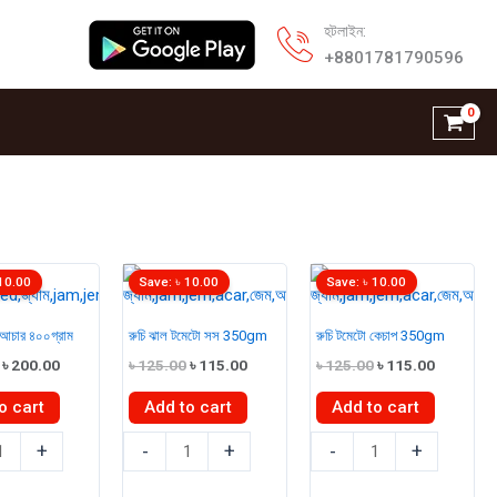
হটলাইন:
+8801781790596
10.00
Save:
৳
10.00
Save:
৳
10.00
 আচার ৪০০গ্রাম
রুচি ঝাল টমেটো সস 350gm
রুচি টমেটো কেচাপ 350gm
Original
Current
Original
Current
Original
Current
৳
200.00
৳
125.00
৳
115.00
৳
125.00
৳
115.00
price
price
price
price
price
price
was:
is:
was:
is:
was:
is:
o cart
Add to cart
Add to cart
৳ 210.00.
৳ 200.00.
৳ 125.00.
৳ 115.00.
৳ 125.00.
৳ 115.00.
রুচি
রুচি
+
-
+
-
+
ঝাল
টমেটো