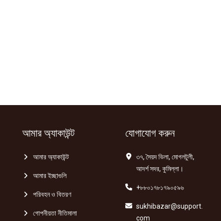
আমার অ্যাকাউন্ট
যোগাযোগ করুন
আমার অ্যাকাউন্ট
৩৭, সৈয়দ ভিলা, মোগলটুলী,
আদর্শ সদর, কুমিল্লা।
আমার ইচ্ছাগুলি
+৮৮০১৭৮১৭৯০৫৯৬
পরিবহন ও বিতরণ
sukhibazar@support.
গোপনীয়তা নীতিমালা
com