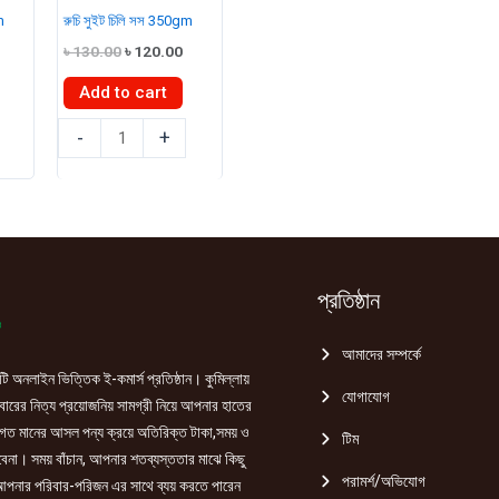
quantity
m
রুচি সুইট চিলি সস 350gm
rent
Original
Current
৳
130.00
৳
120.00
ce
price
price
was:
is:
Add to cart
5.00.
৳ 130.00.
৳ 120.00.
রুচি
-
+
সুইট
চিলি
সস
350gm
quantity
প্রতিষ্ঠান
আমাদের সম্পর্কে
ি অনলাইন ভিত্তিক ই-কমার্স প্রতিষ্ঠান। কুমিল্লায়
যোগাযোগ
রের নিত্য প্রয়োজনিয় সামগ্রী নিয়ে আপনার হাতের
গত মানের আসল পন্য ক্রয়ে অতিরিক্ত টাকা,সময় ও
টিম
হবেনা। সময় বাঁচান, আপনার শতব্যস্ততার মাঝে কিছু
পরামর্শ/অভিযোগ
পনার পরিবার-পরিজন এর সাথে ব্যয় করতে পারেন