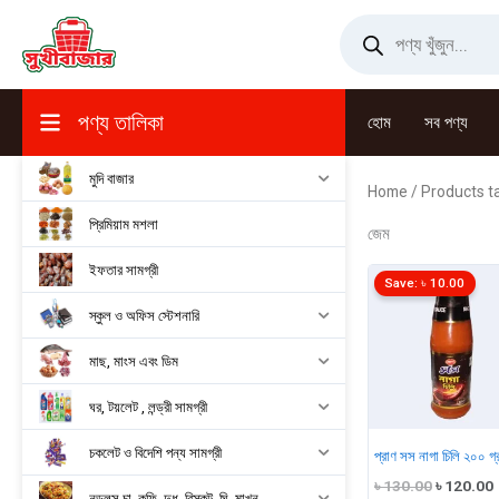
Skip
Products
search
to
content
পণ্য তালিকা
হোম
সব পণ্য
মুদি বাজার
Home
/ Products t
প্রিমিয়াম মশলা
জেম
ইফতার সামগ্রী
Save:
৳
10.00
স্কুল ও অফিস স্টেশনারি
মাছ, মাংস এবং ডিম
ঘর, টয়লেট , লন্ড্রী সামগ্রী
চকলেট ও বিদেশি পন্য সামগ্রী
প্রাণ সস নাগা চিলি ২০০ গ্
Original
৳
130.00
৳
120.00
নুডুলস,চা, কফি, দুধ, বিস্কুট, ঘি, মাখন