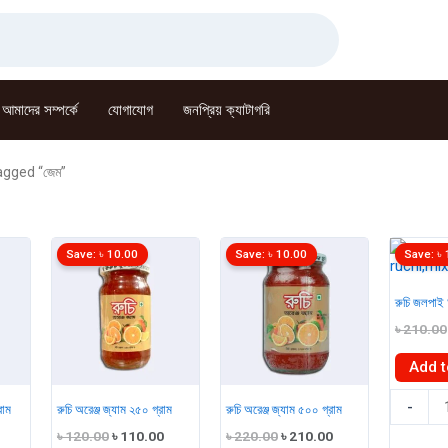
আমাদের সম্পর্কে
যোগাযোগ
জনপ্রিয় ক্যাটাগরি
agged “জেম”
Save:
৳
10.00
Save:
৳
10.00
Save:
৳
রুচি জলপাই
৳
210.00
Add t
রুচি
-
রাম
রুচি অরেঞ্জ জ্যাম ২৫০ গ্রাম
রুচি অরেঞ্জ জ্যাম ৫০০ গ্রাম
জলপাই
Current
Original
Current
Original
Current
৳
120.00
৳
110.00
৳
220.00
৳
210.00