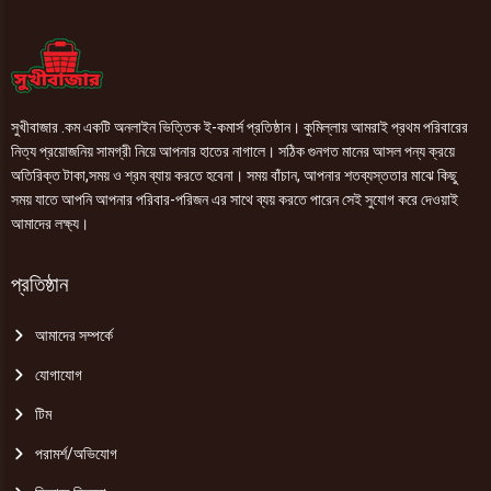
Gum
Toothbrush
1pic
quantity
সুখীবাজার .কম একটি অনলাইন ভিত্তিক ই-কমার্স প্রতিষ্ঠান। কুমিল্লায় আমরাই প্রথম পরিবারের
নিত্য প্রয়োজনিয় সামগ্রী নিয়ে আপনার হাতের নাগালে। সঠিক গুনগত মানের আসল পন্য ক্রয়ে
অতিরিক্ত টাকা,সময় ও শ্রম ব্যায় করতে হবেনা। সময় বাঁচান, আপনার শতব্যস্ততার মাঝে কিছু
সময় যাতে আপনি আপনার পরিবার-পরিজন এর সাথে ব্যয় করতে পারেন সেই সুযোগ করে দেওয়াই
আমাদের লক্ষ্য।
প্রতিষ্ঠান
আমাদের সম্পর্কে
যোগাযোগ
টিম
পরামর্শ/অভিযোগ