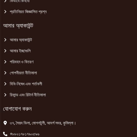
কিভাবে কিনবো
প্রতিনিয়ত জিজ্ঞাসিত প্রশ্ন
আমার অ্যাকাউন্ট
আমার অ্যাকাউন্ট
আমার ইচ্ছাগুলি
পরিবহন ও বিতরণ
গোপনীয়তা নীতিমালা
বিধি-নিষেধ এবং শর্তাবলী
রিফান্ড এবং রিটার্ন নীতিমালা
যোগাযোগ করুন
৩৭, সৈয়দ ভিলা, মোগলটুলী, আদর্শ সদর, কুমিল্লা।
+৮৮০১৭৮১৭৯০৫৯৬