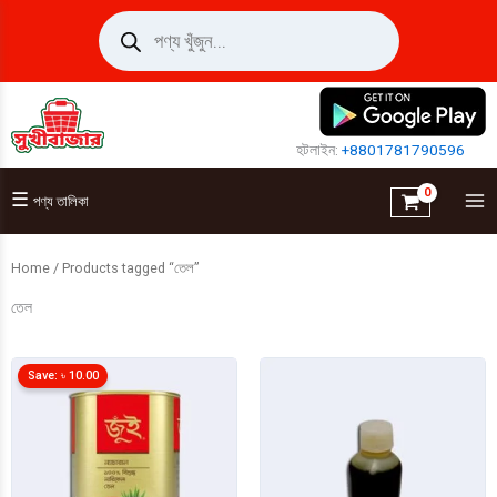
Skip
Products
search
to
content
হটলাইন:
+8801781790596
☰
পণ্য তালিকা
Home
/ Products tagged “তেল”
তেল
Save:
৳
10.00