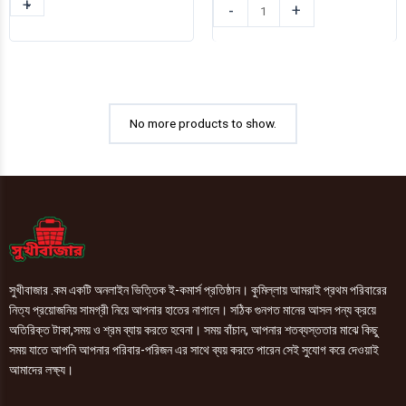
+
-
প্যারাসুট
প্যারাসুট
-
+
মিল্কি
মিল্কি
গ্লো
গ্লো
বেবি
বেবি
ফেস
ফেস
ক্রিম
ক্রিম
100ml
50ml
No more products to show.
quantity
quantity
সুখীবাজার .কম একটি অনলাইন ভিত্তিক ই-কমার্স প্রতিষ্ঠান। কুমিল্লায় আমরাই প্রথম পরিবারের
নিত্য প্রয়োজনিয় সামগ্রী নিয়ে আপনার হাতের নাগালে। সঠিক গুনগত মানের আসল পন্য ক্রয়ে
অতিরিক্ত টাকা,সময় ও শ্রম ব্যায় করতে হবেনা। সময় বাঁচান, আপনার শতব্যস্ততার মাঝে কিছু
সময় যাতে আপনি আপনার পরিবার-পরিজন এর সাথে ব্যয় করতে পারেন সেই সুযোগ করে দেওয়াই
আমাদের লক্ষ্য।