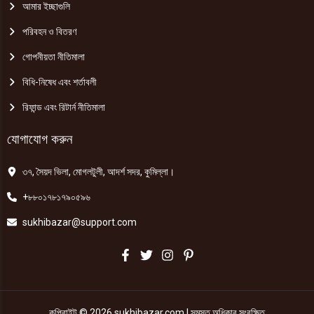
আমার ইচ্ছাগুলি
পরিবহন ও বিতরণ
গোপনীয়তা নীতিমালা
বিধি-নিষেধ এবং শর্তাবলী
রিফান্ড এবং রিটার্ন নীতিমালা
যোগাযোগ করুন
৩৭, সৈয়দ ভিলা, মোগলটুলী, আদর্শ সদর, কুমিল্লা।
+৮৮০১৭৮১৭৯০৫৯৬
sukhibazar@support.com
কপিরাইট © 2026 sukhibazar.com | সমস্ত অধিকার সংরক্ষিত