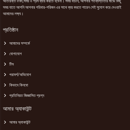
অতিরিক্ত টাকা,সময় ও শ্রম ব্যায় করতে হবেনা। সময় বাঁচান, আপনার শতব্যস্ততার মাঝে কিছু
সময় যাতে আপনি আপনার পরিবার-পরিজন এর সাথে ব্যয় করতে পারেন সেই সুযোগ করে দেওয়াই
আমাদের লক্ষ্য।
প্রতিষ্ঠান
আমাদের সম্পর্কে
যোগাযোগ
টিম
পরামর্শ/অভিযোগ
কিভাবে কিনবো
প্রতিনিয়ত জিজ্ঞাসিত প্রশ্ন
আমার অ্যাকাউন্ট
আমার অ্যাকাউন্ট