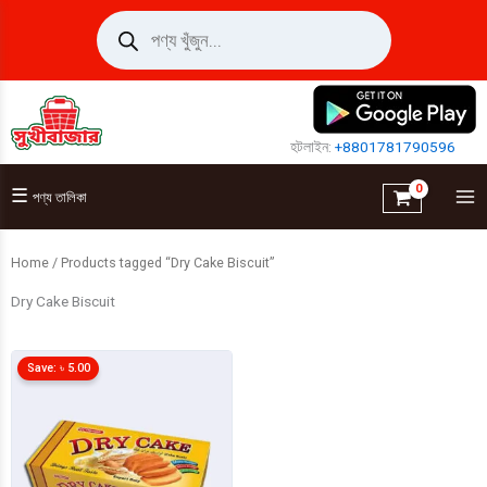
Skip
Products
search
to
content
হটলাইন:
+8801781790596
☰
পণ্য তালিকা
Home
/ Products tagged “Dry Cake Biscuit”
Dry Cake Biscuit
Save:
৳
5.00