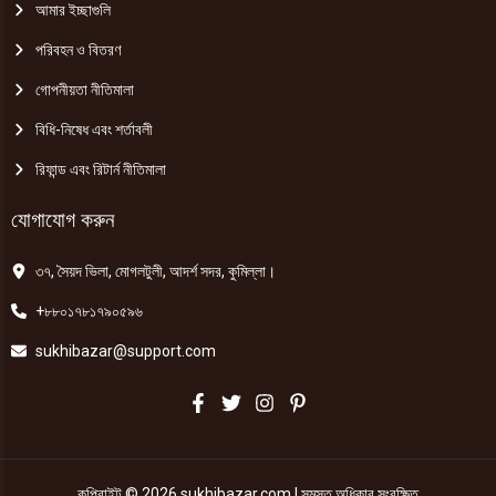
আমার ইচ্ছাগুলি
পরিবহন ও বিতরণ
গোপনীয়তা নীতিমালা
বিধি-নিষেধ এবং শর্তাবলী
রিফান্ড এবং রিটার্ন নীতিমালা
যোগাযোগ করুন
৩৭, সৈয়দ ভিলা, মোগলটুলী, আদর্শ সদর, কুমিল্লা।
+৮৮০১৭৮১৭৯০৫৯৬
sukhibazar@support.com
কপিরাইট © 2026 sukhibazar.com | সমস্ত অধিকার সংরক্ষিত