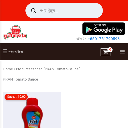
Skip
Products
search
to
content
হটলাইন:
+8801781790596
☰
পণ্য তালিকা
Home
/ Products tagged “PRAN Tomato Sauce”
PRAN Tomato Sauce
Save:
৳
10.00