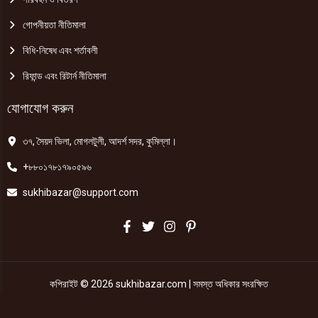
গোপনীয়তা নীতিমালা
বিধি-নিষেধ এবং শর্তাবলী
রিফান্ড এবং রিটার্ন নীতিমালা
যোগাযোগ করুন
৩৭, সৈয়দ ভিলা, মোগলটুলী, আদর্শ সদর, কুমিল্লা।
+৮৮০১৭৮১৭৯০৫৯৬
sukhibazar@support.com
কপিরাইট © 2026 sukhibazar.com | সমস্ত অধিকার সংরক্ষিত