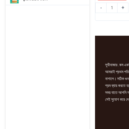
রুচি
-
+
লাল
মরিচের
সস
360gm
quantity
সুখীবাজার .কম একট
আমরাই প্রথম পরিবা
নাগালে। সঠিক গুন
শ্রম ব্যায় করতে 
সময় যাতে আপনি আ
সেই সুযোগ করে দে