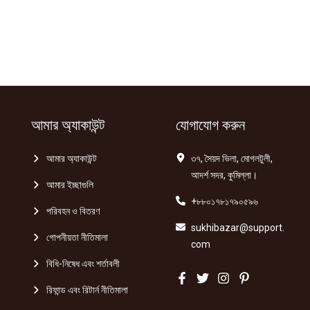
আমার অ্যাকাউন্ট
যোগাযোগ করুন
আমার অ্যাকাউন্ট
৩৭, সৈয়দ ভিলা, মোগলটুলী,
আদর্শ সদর, কুমিল্লা।
আমার ইচ্ছাগুলি
+৮৮০১৭৮১৭৯০৫৯৬
পরিবহন ও বিতরণ
sukhibazar@support.
গোপনীয়তা নীতিমালা
com
বিধি-নিষেধ এবং শর্তাবলী
রিফান্ড এবং রিটার্ন নীতিমালা