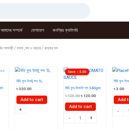
আমাদের সম্পর্কে
যোগাযোগ
জনপ্রিয় ক্যাটাগরি
িং সামগ্রী
/
মশলা ,সস ও আচার
/ রান্নার সস
Save:
৳
5.00
বিডি ফুড টমেটু সস 1L
বিডি ফুড ট
রাম
বিডি ফুড টমেটো সস 340gm
৳
320.00
৳
3.00
Current
Original
Current
৳
125.00
৳
120.00
Add to cart
Add t
price
price
price
s:
was:
is:
Add to cart
বিডি
+
-
বিডি
৳ 120.00.
৳ 125.00.
৳ 120.00.
-
ফুড
বিডি
ফুড
-
+
টমেটু
ফুড
টমেটো