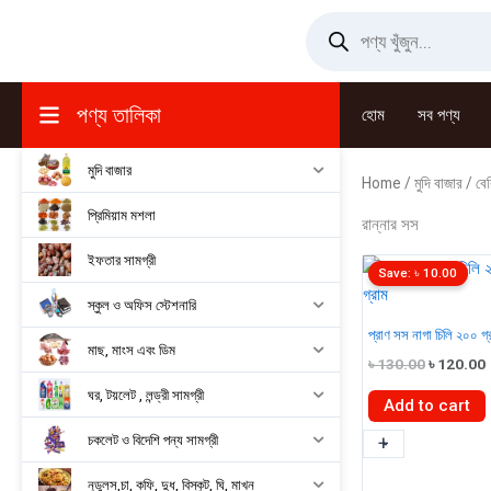
Skip
Products
search
to
content
পণ্য তালিকা
হোম
সব পণ্য
মুদি বাজার
Home
/
মুদি বাজার
/
বেক
প্রিমিয়াম মশলা
রান্নার সস
ইফতার সামগ্রী
Save:
৳
10.00
স্কুল ও অফিস স্টেশনারি
প্রাণ সস নাগা চিলি ২০০ গ্
মাছ, মাংস এবং ডিম
Original
৳
130.00
৳
120.00
price
ঘর, টয়লেট , লন্ড্রী সামগ্রী
was:
i
Add to cart
৳ 130.00.
চকলেট ও বিদেশি পন্য সামগ্রী
প্রাণ
+
-
সস
নুডুলস,চা, কফি, দুধ, বিস্কুট, ঘি, মাখন