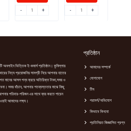
৳ 90.00.
৳ 85.00.
৳ 130.00.
৳ 120.00.
রুচি
রুচি
-
+
-
+
সুইট
সুইট
চিলি
চিলি
সস
সস
200gm
350gm
quantity
quantity
প্রতিষ্ঠান
ি অনলাইন ভিত্তিক ই-কমার্স প্রতিষ্ঠান। কুমিল্লায়
আমাদের সম্পর্কে
রের নিত্য প্রয়োজনিয় সামগ্রী নিয়ে আপনার হাতের
যোগাযোগ
গত মানের আসল পন্য ক্রয়ে অতিরিক্ত টাকা,সময় ও
হবেনা। সময় বাঁচান, আপনার শতব্যস্ততার মাঝে কিছু
টিম
পনার পরিবার-পরিজন এর সাথে ব্যয় করতে পারেন
পরামর্শ/অভিযোগ
ওয়াই আমাদের লক্ষ্য।
কিভাবে কিনবো
প্রতিনিয়ত জিজ্ঞাসিত প্রশ্ন