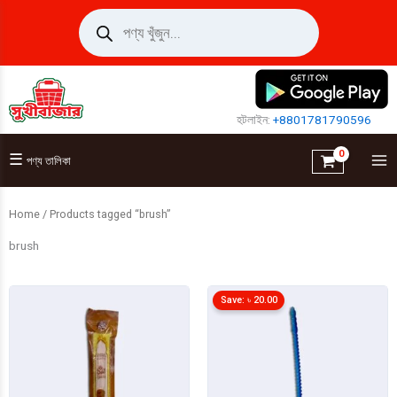
Skip
Products
search
to
content
হটলাইন:
+8801781790596
☰
পণ্য তালিকা
Home
/ Products tagged “brush”
brush
Save:
৳
20.00