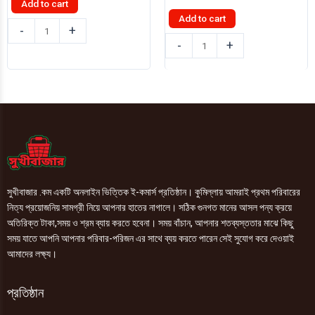
Add to cart
price
price
was:
is:
Add to cart
সেনসোডাইন
৳ 180.00.
৳ 160.00.
-
+
সেনসোডাইন
টুথব্রাশ
-
+
টুথব্রাশ
(Sensitive)
Sensodyne
Soft
Sensitivity
1pic
&
quantity
Gum
Toothbrush
1pic
quantity
সুখীবাজার .কম একটি অনলাইন ভিত্তিক ই-কমার্স প্রতিষ্ঠান। কুমিল্লায় আমরাই প্রথম পরিবারের
নিত্য প্রয়োজনিয় সামগ্রী নিয়ে আপনার হাতের নাগালে। সঠিক গুনগত মানের আসল পন্য ক্রয়ে
অতিরিক্ত টাকা,সময় ও শ্রম ব্যায় করতে হবেনা। সময় বাঁচান, আপনার শতব্যস্ততার মাঝে কিছু
সময় যাতে আপনি আপনার পরিবার-পরিজন এর সাথে ব্যয় করতে পারেন সেই সুযোগ করে দেওয়াই
আমাদের লক্ষ্য।
প্রতিষ্ঠান