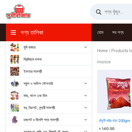
Skip
Products
search
to
content
পণ্য তালিকা
হোম
সব পণ্য
মুদি বাজার
Home
/ Products t
প্রিমিয়াম মশলা
morice
ইফতার সামগ্রী
স্কুল ও অফিস স্টেশনারি
মাছ, মাংস এবং ডিম
ঘর, টয়লেট , লন্ড্রী সামগ্রী
চকলেট ও বিদেশি পন্য সামগ্রী
রাঁধুনী মরিচ গুঁড়া 200gm
৳
140.00
নুডুলস,চা, কফি, দুধ, বিস্কুট, ঘি, মাখন