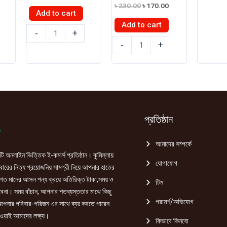
price
price
100gm
Original
Current
৳
230.00
৳
170.00
was:
is:
Add to cart
price
price
quantity
৳ 345.00.
৳ 340.00.
was:
is:
Add to cart
রাঁধুনী
৳ 230.00.
৳ 170.00.
-
+
MDH
মরিচ
-
+
Kashmiri
গুঁড়া
Mirch
500gm
(BD)-
quantity
100gm
quantity
প্রতিষ্ঠান
আমাদের সম্পর্কে
ি অনলাইন ভিত্তিক ই-কমার্স প্রতিষ্ঠান। কুমিল্লায়
যোগাযোগ
রের নিত্য প্রয়োজনিয় সামগ্রী নিয়ে আপনার হাতের
গত মানের আসল পন্য ক্রয়ে অতিরিক্ত টাকা,সময় ও
টিম
হবেনা। সময় বাঁচান, আপনার শতব্যস্ততার মাঝে কিছু
পরামর্শ/অভিযোগ
পনার পরিবার-পরিজন এর সাথে ব্যয় করতে পারেন
ওয়াই আমাদের লক্ষ্য।
কিভাবে কিনবো