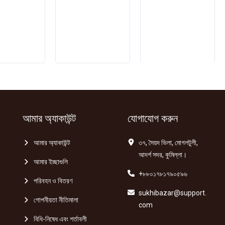
গুঁড়া
গুঁড়া
25gm
50gm
quantity
quantity
আমার অ্যাকাউন্ট
যোগাযোগ করুন
আমার অ্যাকাউন্ট
৩৭, সৈয়দ ভিলা, মোগলটুলী,
আদর্শ সদর, কুমিল্লা।
আমার ইচ্ছাগুলি
+৮৮০১৭৮১৭৯০৫৯৬
পরিবহন ও বিতরণ
sukhibazar@support.
গোপনীয়তা নীতিমালা
com
বিধি-নিষেধ এবং শর্তাবলী